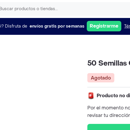
Registrarme
i?
Disfruta de
envíos gratis por semanas
Té
50 Semillas 
Agotado
Producto no d
Por el momento no
revisar tu direcció