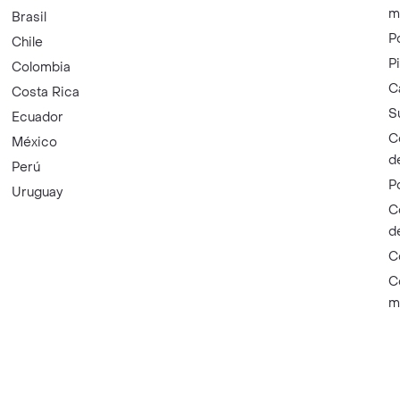
m
Brasil
P
Chile
P
Colombia
C
Costa Rica
S
Ecuador
C
México
d
Perú
P
Uruguay
C
d
C
C
m