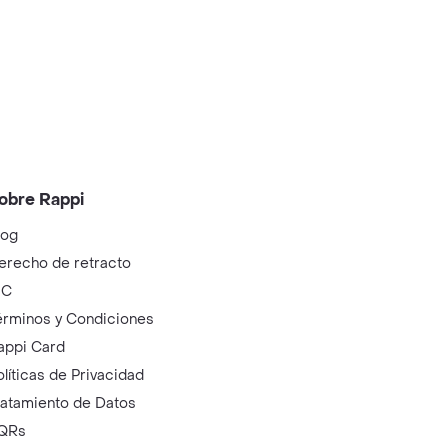
obre Rappi
log
erecho de retracto
IC
érminos y Condiciones
appi Card
olíticas de Privacidad
ratamiento de Datos
QRs