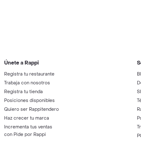
Únete a Rappi
S
Registra tu restaurante
B
Trabaja con nosotros
D
Registra tu tienda
S
Posiciones disponibles
T
Quiero ser Rappitendero
R
Haz crecer tu marca
P
Incrementa tus ventas
T
con Pide por Rappi
P