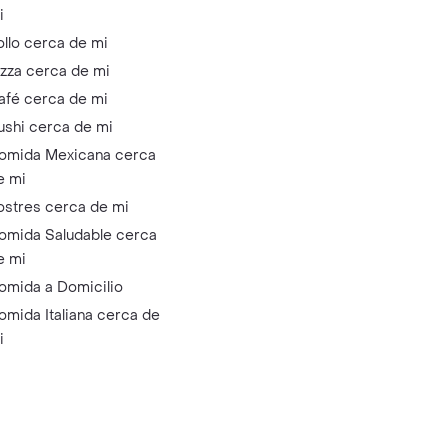
i
ollo cerca de mi
izza cerca de mi
afé cerca de mi
ushi cerca de mi
omida Mexicana cerca
e mi
ostres cerca de mi
omida Saludable cerca
e mi
omida a Domicilio
omida Italiana cerca de
i