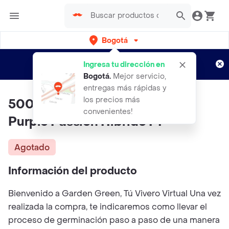
Bogotá
Regístrate
¿Nuevo en Rappi?
y disfruta de
Ingresa tu dirección en
envíos gratis por semanas
Aplican TyC
Bogotá
.
Mejor servicio,
entregas más rápidas y
los precios más
500 Semillas De Espárragos
convenientes!
Purple Passion Híbrido F1
Agotado
Información del producto
Bienvenido a Garden Green, Tú Vivero Virtual Una vez
realizada la compra, te indicaremos como llevar el
proceso de germinación paso a paso de una manera