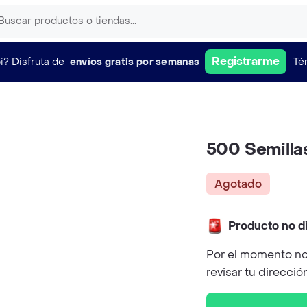
Registrarme
i?
Disfruta de
envíos gratis por semanas
Té
500 Semillas
Agotado
Producto no d
Por el momento no
revisar tu direcció