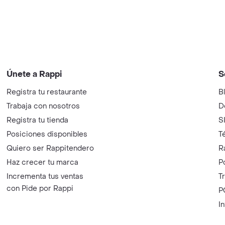
Únete a Rappi
S
Registra tu restaurante
B
Trabaja con nosotros
D
Registra tu tienda
S
Posiciones disponibles
T
Quiero ser Rappitendero
R
Haz crecer tu marca
P
Incrementa tus ventas
T
con Pide por Rappi
P
I