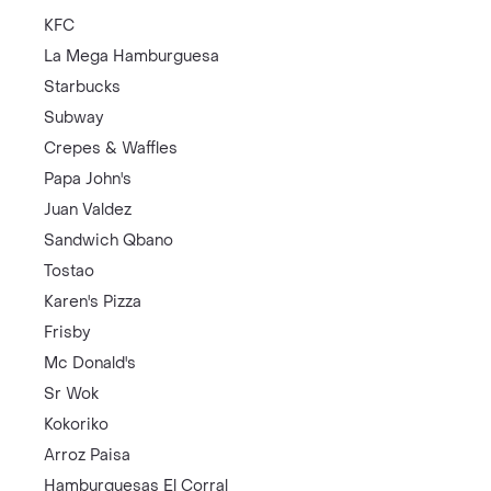
KFC
La Mega Hamburguesa
Starbucks
Subway
Crepes & Waffles
Papa John's
Juan Valdez
Sandwich Qbano
Tostao
Karen's Pizza
Frisby
Mc Donald's
Sr Wok
Kokoriko
Arroz Paisa
Hamburguesas El Corral