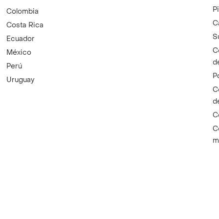
P
Colombia
C
Costa Rica
S
Ecuador
C
México
d
Perú
P
Uruguay
C
d
C
C
m