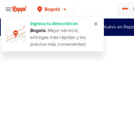
Bogotá
Ingresa tu dirección en
¿Nuevo en Rapp
Bogotá
.
Mejor servicio,
entregas más rápidas y los
precios más convenientes!
Rappi
500 semillas de tomate early doll h