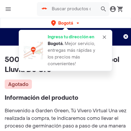
Bogotá
Regístrate
¿Nuevo en Rappi?
y disfruta de
Ingresa tu dirección en
envíos gratis por semanas
Aplican TyC
Bogotá
.
Mejor servicio,
entregas más rápidas y
los precios más
500 Semillas Orgánicas De Árbol
convenientes!
Lluvia De Oro
Agotado
Información del producto
Bienvenido a Garden Green, Tú Vivero Virtual Una vez
realizada la compra, te indicaremos como llevar el
proceso de germinación paso a paso de una manera