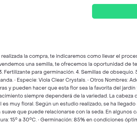
z realizada la compra, te indicaremos como llevar el pro
e vendemos una semilla, te ofrecemos la oportunidad de t
 3. Fertilizante para germinación. 4. Semillas de obsequio
nda. • Especie: Viola Clear Crystals. • Otros Nombres: Ad
as y pueden hacer que esta flor sea la favorita del jardín 
acimiento siempre dependerá de la variedad. La cabeza de 
l es muy floral. Según un estudio realizado, se ha llegad
 suave que puede relacionarse con la seda. En algunos cas
ra: 15° a 30°C. • Germinación: 85% en condiciones ópti