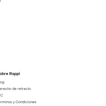
i
obre Rappi
log
erecho de retracto
IC
érminos y Condiciones