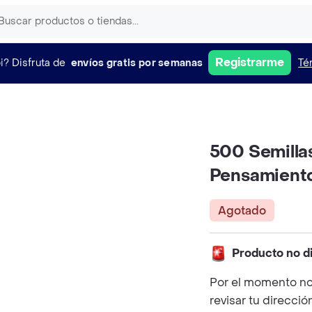
Registrarme
i?
Disfruta de
envíos gratis por semanas
Té
500 Semillas
Pensamient
Agotado
Producto no d
Por el momento no
revisar tu direcció