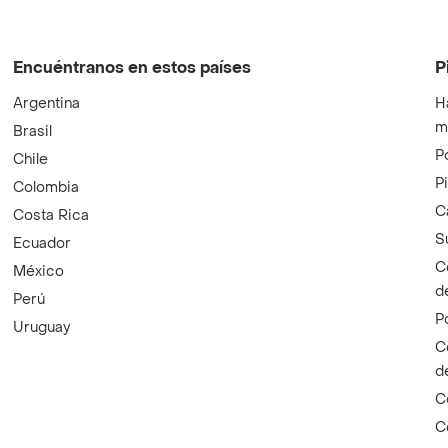
Encuéntranos en estos países
P
Argentina
H
m
Brasil
P
Chile
P
Colombia
C
Costa Rica
S
Ecuador
C
México
d
Perú
P
Uruguay
C
d
C
C