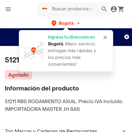
Bogotá
Regístrate
¿Nuevo en Rappi?
y disfruta de
Ingresa tu dirección en
envíos gratis por semanas
Aplican TyC
Bogotá
.
Mejor servicio,
entregas más rápidas y
los precios más
51211 Rbs Rodamiento Axial
convenientes!
Agotado
Información del producto
51211 RBS RODAMIENTO AXIAL. Precio IVA incluido.
IMPORTADORA MASTER JH SAS
Top Marcas y Cadenas de Restaurantes