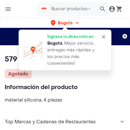
Bogotá
Regístrate
¿Nuevo en Rappi?
y disfruta de
Ingresa tu dirección en
envíos gratis por semanas
Aplican TyC
Bogotá
.
Mejor servicio,
entregas más rápidas y
los precios más
579 Plug X4
convenientes!
Agotado
Información del producto
material silicona, 4 piezas
Top Marcas y Cadenas de Restaurantes