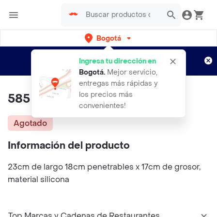
Bogotá
Regístrate
¿Nuevo en Rappi?
y disfruta de
Ingresa tu dirección en
envíos gratis por semanas
Aplican TyC
Bogotá
.
Mejor servicio,
entregas más rápidas y
los precios más
585 Consolador Tentáculo
convenientes!
Agotado
Información del producto
23cm de largo 18cm penetrables x 17cm de grosor,
material silicona
Top Marcas y Cadenas de Restaurantes