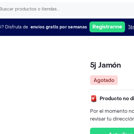
Registrarme
i?
Disfruta de
envíos gratis por semanas
Té
5j Jamón
Agotado
Producto no d
Por el momento no
revisar tu direcció