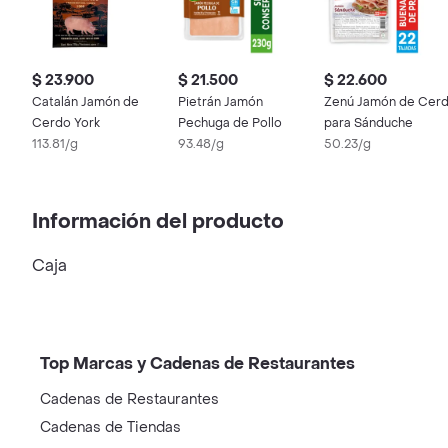
$ 23.900
$ 21.500
$ 22.600
Catalán Jamón de
Pietrán Jamón
Zenú Jamón de Cer
Cerdo York
Pechuga de Pollo
para Sánduche
113.81/g
93.48/g
50.23/g
Información del producto
Caja
Top Marcas y Cadenas de Restaurantes
Cadenas de Restaurantes
Cadenas de Tiendas