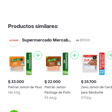
Productos similares:
Supermercado Mercaboy
$7000
$ 33.000
$ 22.000
$ 25.700
Pietran Jamón de Pavo
Pietrán Jamón
Zenú Jamón de Cer
146.67/g
Pechuga de Pollo
para Sánduche
95.66/g
57.12/g