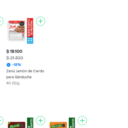
$ 18.100
$ 21.300
-
15
%
Zenú Jamón de Cerdo
para Sánduche
40.23/g