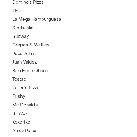
Domino's Pizza
KFC
La Mega Hamburguesa
Starbucks
Subway
Crepes & Waffles
Papa John's
Juan Valdez
Sandwich Qbano
Tostao
Karen's Pizza
Frisby
Mc Donald's
Sr Wok
Kokoriko
Arroz Paisa