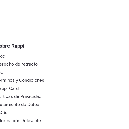
obre Rappi
log
erecho de retracto
IC
érminos y Condiciones
appi Card
olíticas de Privacidad
ratamiento de Datos
QRs
nformación Relevante