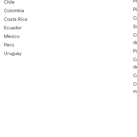
P
Chile
P
Colombia
C
Costa Rica
S
Ecuador
C
México
d
Perú
P
Uruguay
C
d
C
C
m