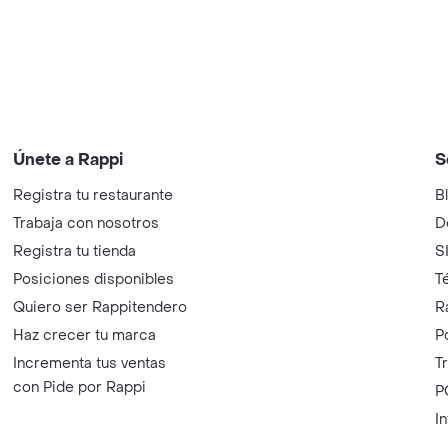
Únete a Rappi
S
Registra tu restaurante
B
Trabaja con nosotros
D
Registra tu tienda
S
Posiciones disponibles
T
Quiero ser Rappitendero
R
Haz crecer tu marca
P
Incrementa tus ventas
T
con Pide por Rappi
P
I