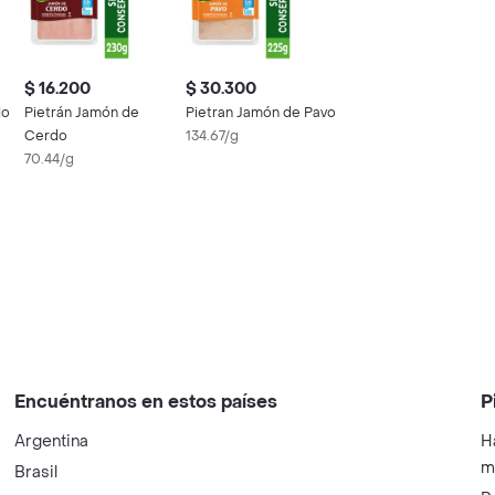
$ 16.200
$ 30.300
do
Pietrán Jamón de
Pietran Jamón de Pavo
Cerdo
134.67/g
70.44/g
Encuéntranos en estos países
P
Argentina
H
m
Brasil