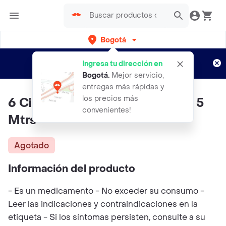
Bogotá
Regístrate
¿Nuevo en Rappi?
y disfruta de
Ingresa tu dirección en
envíos gratis por semanas
Aplican TyC
Bogotá
.
Mejor servicio,
entregas más rápidas y
los precios más
6 Cintas Kinesiológicas 5 Cm X 5
convenientes!
Mtrs
Agotado
Información del producto
- Es un medicamento - No exceder su consumo -
Leer las indicaciones y contraindicaciones en la
etiqueta - Si los síntomas persisten, consulte a su