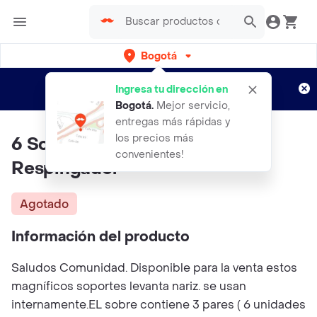
Bogotá
Regístrate
¿Nuevo en Rappi?
y disfruta de
Ingresa tu dirección en
envíos gratis por semanas
Aplican TyC
Bogotá
.
Mejor servicio,
entregas más rápidas y
los precios más
6 Soportes Correctos Nasal
convenientes!
Respingador
Agotado
Información del producto
Saludos Comunidad. Disponible para la venta estos
magníficos soportes levanta nariz. se usan
internamente.EL sobre contiene 3 pares ( 6 unidades