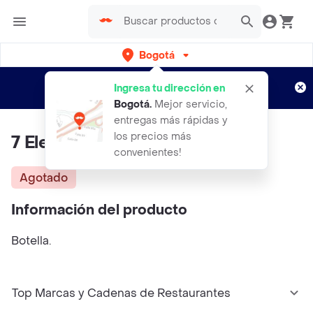
Bogotá
Regístrate
¿Nuevo en Rappi?
y disfruta de
Ingresa tu dirección en
envíos gratis por semanas
Aplican TyC
Bogotá
.
Mejor servicio,
entregas más rápidas y
los precios más
7 Elementos Limpia Biberones
convenientes!
Agotado
Información del producto
Botella.
Top Marcas y Cadenas de Restaurantes