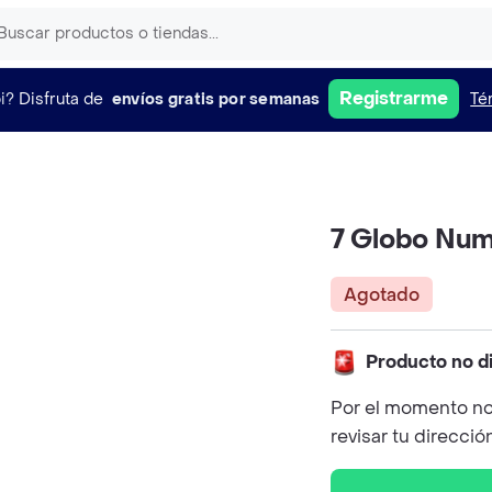
Registrarme
i?
Disfruta de
envíos gratis por semanas
Té
7 Globo Num
Agotado
Producto no d
Por el momento no
revisar tu direcció