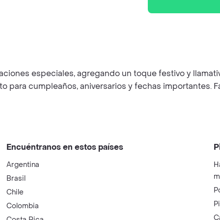
ciones especiales, agregando un toque festivo y llamativ
o para cumpleaños, aniversarios y fechas importantes. Fác
Encuéntranos en estos países
P
Argentina
H
m
Brasil
P
Chile
P
Colombia
C
Costa Rica