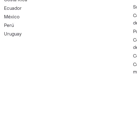
S
Ecuador
C
México
d
Perú
P
Uruguay
C
d
C
C
m