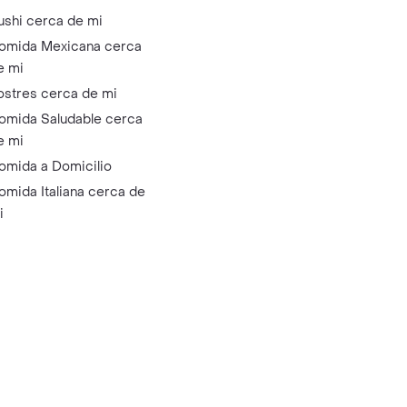
ushi cerca de mi
omida Mexicana cerca
e mi
ostres cerca de mi
omida Saludable cerca
e mi
omida a Domicilio
omida Italiana cerca de
i