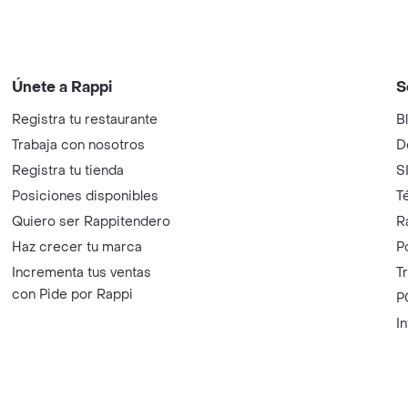
Únete a Rappi
S
Registra tu restaurante
B
Trabaja con nosotros
D
Registra tu tienda
S
Posiciones disponibles
T
Quiero ser Rappitendero
R
Haz crecer tu marca
P
Incrementa tus ventas
T
con Pide por Rappi
P
I