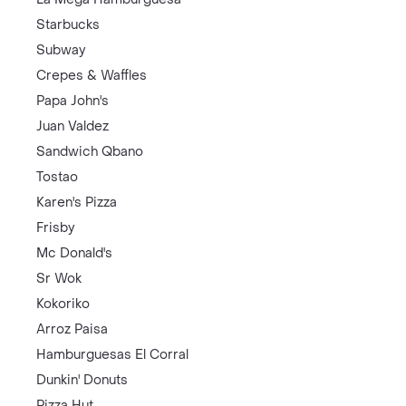
Starbucks
Subway
Crepes & Waffles
Papa John's
Juan Valdez
Sandwich Qbano
Tostao
Karen's Pizza
Frisby
Mc Donald's
Sr Wok
Kokoriko
Arroz Paisa
Hamburguesas El Corral
Dunkin' Donuts
Pizza Hut