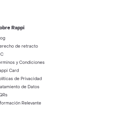
obre Rappi
log
erecho de retracto
IC
érminos y Condiciones
appi Card
olíticas de Privacidad
ratamiento de Datos
QRs
nformación Relevante