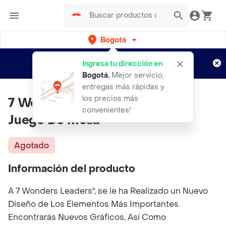
Bogotá
Regístrate
¿Nuevo en Rappi?
y disfruta de
Ingresa tu dirección en
envíos gratis por semanas
Aplican TyC
Bogotá
.
Mejor servicio,
entregas más rápidas y
los precios más
7 Wonders: Leaders Expansión
convenientes!
Juego De Mesa
Agotado
Información del producto
A 7 Wonders Leaders", se le ha Realizado un Nuevo
Diseño de Los Elementos Más Importantes.
Encontrarás Nuevos Gráficos, Así Como