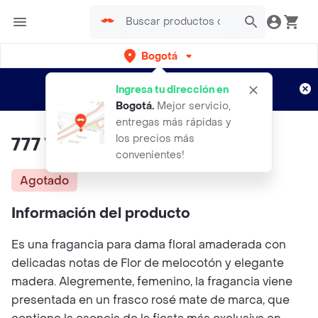
Bogotá
Regístrate
¿Nuevo en Rappi?
y disfruta de
Ingresa tu dirección en
envíos gratis por semanas
Aplican TyC
Bogotá
.
Mejor servicio,
entregas más rápidas y
los precios más
777 Vip Loción Mujer
convenientes!
Agotado
Información del producto
Es una fragancia para dama floral amaderada con
delicadas notas de Flor de melocotón y elegante
madera. Alegremente, femenino, la fragancia viene
presentada en un frasco rosé mate de marca, que