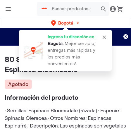
Bogotá
Regístrate
¿Nuevo en Rappi?
y disfruta de
Ingresa tu dirección en
envíos gratis por semanas
Aplican TyC
Bogotá
.
Mejor servicio,
entregas más rápidas y
los precios más
80 Semillas Orgánicas De
convenientes!
Espinaca Bloomsdale
Agotado
Información del producto
• Semillas: Espinaca Bloomsdale (Rizada).• Especie:
Spinacia Oleracea.• Otros Nombres: Espinacas.
Espinafré.• Descripción: Las espinacas son vegetales