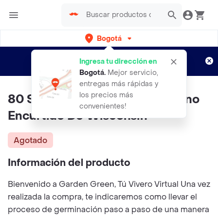
Bogotá
Regístrate
¿Nuevo en Rappi?
y disfruta de
Ingresa tu dirección en
envíos gratis por semanas
Aplican TyC
Bogotá
.
Mejor servicio,
entregas más rápidas y
los precios más
80 Semillas Orgánicas De Pepino
convenientes!
Encurtido De Wisconsin
Agotado
Información del producto
Bienvenido a Garden Green, Tú Vivero Virtual Una vez
realizada la compra, te indicaremos como llevar el
proceso de germinación paso a paso de una manera