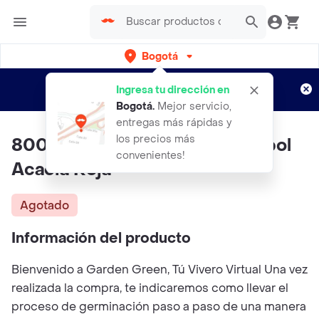
Bogotá
Regístrate
¿Nuevo en Rappi?
y disfruta de
Ingresa tu dirección en
envíos gratis por semanas
Aplican TyC
Bogotá
.
Mejor servicio,
entregas más rápidas y
los precios más
800 Semillas Orgánicas De Árbol
convenientes!
Acacia Roja
Agotado
Información del producto
Bienvenido a Garden Green, Tú Vivero Virtual Una vez
realizada la compra, te indicaremos como llevar el
proceso de germinación paso a paso de una manera