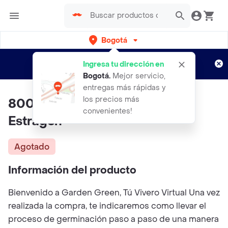
Bogotá
Regístrate
¿Nuevo en Rappi?
y disfruta de
Ingresa tu dirección en
envíos gratis por semanas
Aplican TyC
Bogotá
.
Mejor servicio,
entregas más rápidas y
los precios más
800 Semillas Orgánicas De
convenientes!
Estragón
Agotado
Información del producto
Bienvenido a Garden Green, Tú Vivero Virtual Una vez
realizada la compra, te indicaremos como llevar el
proceso de germinación paso a paso de una manera