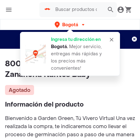
Bogotá
Regístrate
¿Nuevo en Rappi?
y disfruta de
Ingresa tu dirección en
envíos gratis por semanas
Aplican TyC
Bogotá
.
Mejor servicio,
entregas más rápidas y
los precios más
800 Semillas Orgánicas De
convenientes!
Zanahoria Nantes Baby
Agotado
Información del producto
Bienvenido a Garden Green, Tú Vivero Virtual Una vez
realizada la compra, te indicaremos como llevar el
proceso de germinación paso a paso de una manera