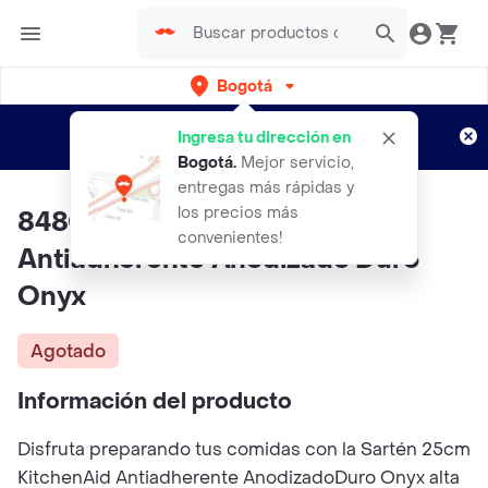
Bogotá
Regístrate
¿Nuevo en Rappi?
y disfruta de
Ingresa tu dirección en
envíos gratis por semanas
Aplican TyC
Bogotá
.
Mejor servicio,
entregas más rápidas y
los precios más
84801 Sartén Kitchenaid
convenientes!
Antiadherente Anodizado Duro
Onyx
Agotado
Información del producto
Disfruta preparando tus comidas con la Sartén 25cm
KitchenAid Antiadherente AnodizadoDuro Onyx alta