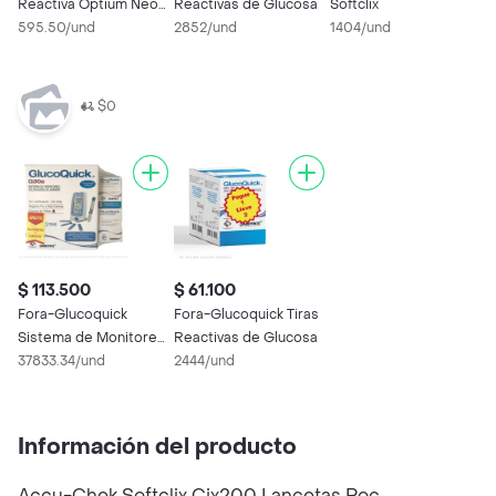
Reactiva Optium Neo
Reactivas de Glucosa
Softclix
R
h
595.50/und
2852/und
1404/und
0
3
$0
$ 113.500
$ 61.100
Fora-Glucoquick
Fora-Glucoquick Tiras
Sistema de Monitoreo
Reactivas de Glucosa
de Glucosa
37833.34/und
2444/und
Información del producto
Accu-Chek Softclix Cjx200 Lancetas Roc