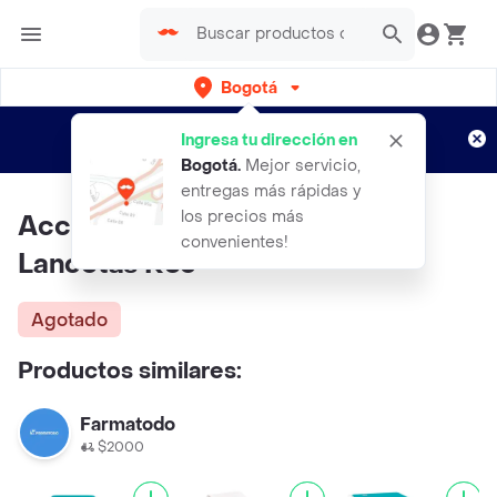
Bogotá
Regístrate
¿Nuevo en Rappi?
y disfruta de
Ingresa tu dirección en
envíos gratis por semanas
Aplican TyC
Bogotá
.
Mejor servicio,
entregas más rápidas y
los precios más
Accu-Chek Softclix Cjx200
convenientes!
Lancetas Roc
Agotado
Productos similares:
Farmatodo
$2000