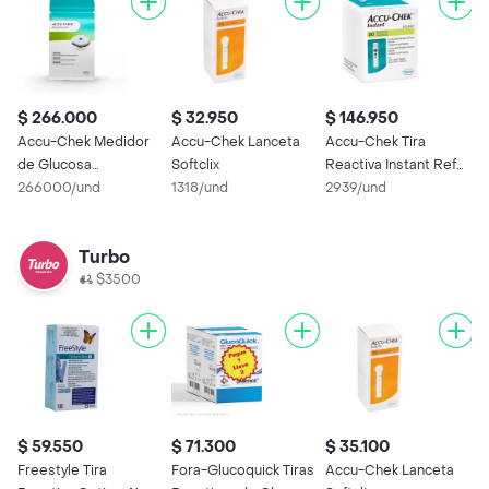
$ 266.000
$ 32.950
$ 146.950
$
Accu-Chek Medidor
Accu-Chek Lanceta
Accu-Chek Tira
G
de Glucosa
Softclix
Reactiva Instant Ref
C
Smartguide
266000/und
1318/und
07819382023
2939/und
1
Turbo
$3500
$ 59.550
$ 71.300
$ 35.100
$
Freestyle Tira
Fora-Glucoquick Tiras
Accu-Chek Lanceta
A