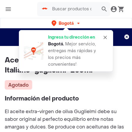
Bogotá
Regístrate
¿Nuevo en Rappi?
y disfruta de
Ingresa tu dirección en
envíos gratis por semanas
Aplican TyC
Bogotá
.
Mejor servicio,
entregas más rápidas y
los precios más
Aceite Extra Virgen De Oliva
convenientes!
Italiano "guglielmi" 250ml
Agotado
Información del producto
El aceite extra-virgen de oliva Guglielmi debe su
sabor original al perfecto equilibrio entre notas
amargas y dulces. Se produce con aceitunas de las