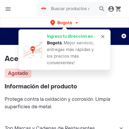
Bogotá
Regístrate
¿Nuevo en Rappi?
y disfruta de
Ingresa tu dirección en
envíos gratis por semanas
Aplican TyC
Bogotá
.
Mejor servicio,
entregas más rápidas y
los precios más
Aceite Multiusos 3-1 30Ml
convenientes!
Agotado
Información del producto
Protege contra la oxidación y corrosión. Limpia
superficies de metal.
Top Marcas y Cadenas de Restaurantes