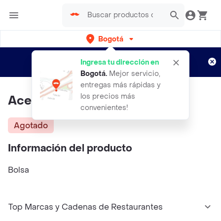
Bogotá
Regístrate
¿Nuevo en Rappi?
y disfruta de
Ingresa tu dirección en
envíos gratis por semanas
Aplican TyC
Bogotá
.
Mejor servicio,
entregas más rápidas y
los precios más
Acelga
convenientes!
Agotado
Información del producto
Bolsa
Top Marcas y Cadenas de Restaurantes