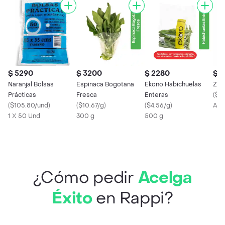
$ 5290
$ 3200
$ 2280
$ 
Naranjal Bolsas
Espinaca Bogotana
Ekono Habichuelas
Zap
Prácticas
Fresca
Enteras
(
$4.
(
$105.80/und
)
(
$10.67/g
)
(
$4.56/g
)
Apr
1 X 50 Und
300 g
500 g
¿Cómo pedir
Acelga
Éxito
en Rappi?