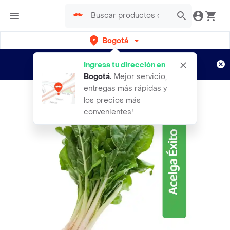
Bogotá
Regístrate
¿Nuevo en Rappi?
y disfruta de
Ingresa tu dirección en
envíos gratis por semanas
Aplican TyC
Bogotá
.
Mejor servicio,
entregas más rápidas y
los precios más
convenientes!