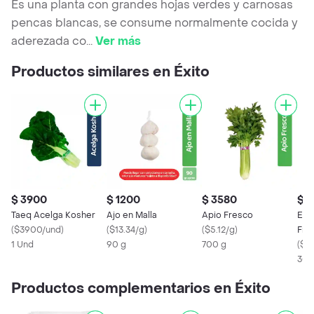
Es una planta con grandes hojas verdes y carnosas
pencas blancas, se consume normalmente cocida y
aderezada co
...
Ver más
Productos similares en Éxito
$ 3900
$ 1200
$ 3580
$ 
Taeq Acelga Kosher
Ajo en Malla
Apio Fresco
Esp
(
$3900/und
)
(
$13.34/g
)
(
$5.12/g
)
Fre
1 Und
90 g
700 g
(
$10
300
Productos complementarios en Éxito