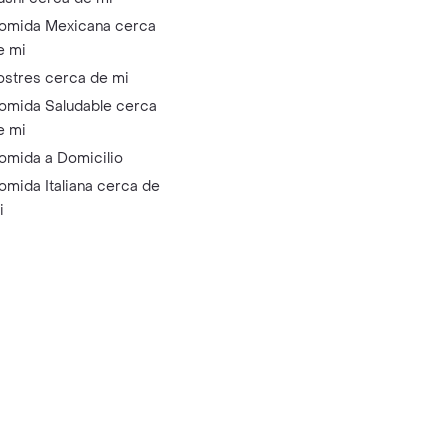
omida Mexicana cerca
e mi
ostres cerca de mi
omida Saludable cerca
e mi
omida a Domicilio
omida Italiana cerca de
i