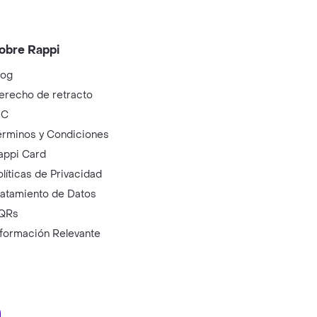
obre Rappi
log
erecho de retracto
IC
érminos y Condiciones
appi Card
olíticas de Privacidad
ratamiento de Datos
QRs
nformación Relevante
ry