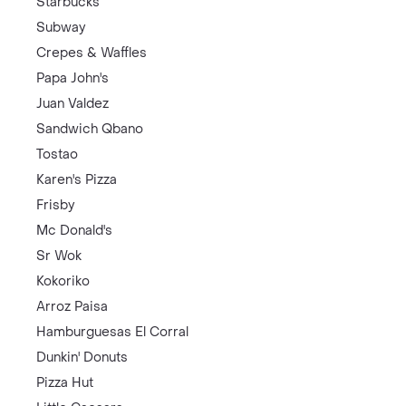
Starbucks
Subway
Crepes & Waffles
Papa John's
Juan Valdez
Sandwich Qbano
Tostao
Karen's Pizza
Frisby
Mc Donald's
Sr Wok
Kokoriko
Arroz Paisa
Hamburguesas El Corral
Dunkin' Donuts
Pizza Hut