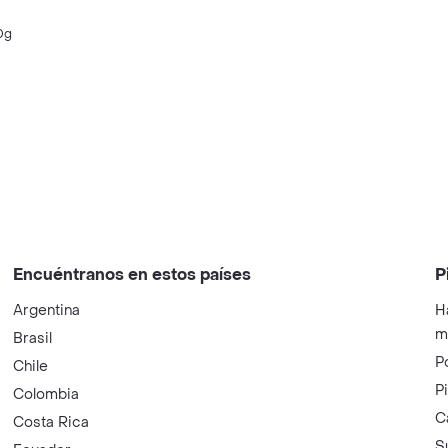
0g
Encuéntranos en estos países
P
Argentina
H
m
Brasil
P
Chile
P
Colombia
C
Costa Rica
S