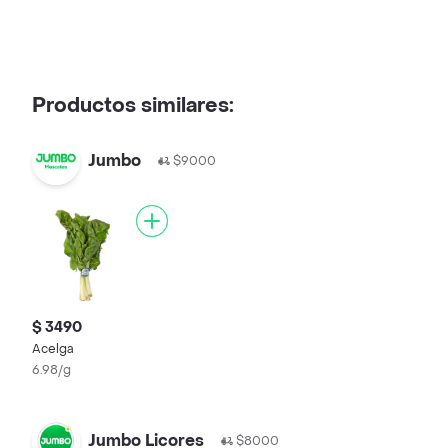
Productos similares:
Jumbo
$9000
$ 3490
Acelga
6.98/g
Jumbo Licores
$8000