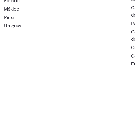
Ecuador
C
México
d
Perú
P
Uruguay
C
d
C
C
m