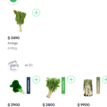
$ 3490
Acelga
6.98/g
$0
$ 3900
$ 2800
$ 9900