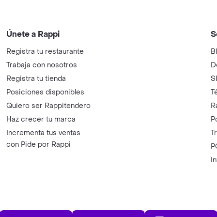
Únete a Rappi
S
Registra tu restaurante
B
Trabaja con nosotros
D
Registra tu tienda
S
Posiciones disponibles
T
Quiero ser Rappitendero
R
Haz crecer tu marca
P
Incrementa tus ventas
T
con Pide por Rappi
P
I
App Store
Play Store
AppGalle