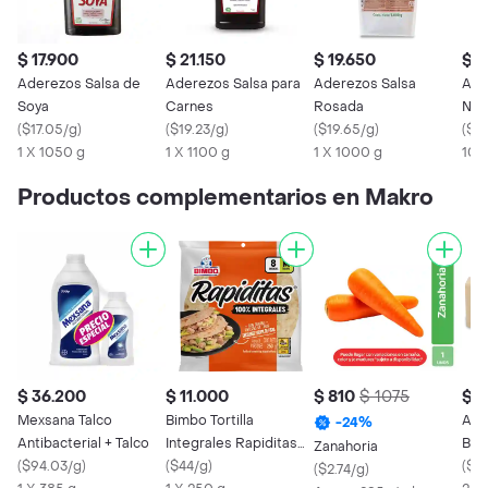
$ 17.900
$ 21.150
$ 19.650
$ 2
Aderezos Salsa de
Aderezos Salsa para
Aderezos Salsa
Ade
Soya
Carnes
Rosada
Nap
(
$17.05/g
)
(
$19.23/g
)
(
$19.65/g
)
(
$2
1 X 1050 g
1 X 1100 g
1 X 1000 g
100
Productos complementarios en Makro
$ 36.200
$ 11.000
$ 810
$ 1075
$ 7
Mexsana Talco
Bimbo Tortilla
Aro
-
24
%
Antibacterial + Talco
Integrales Rapiditas
Blo
Zanahoria
(
$94.03/g
)
250 g
(
$44/g
)
(
$29
(
$2.74/g
)