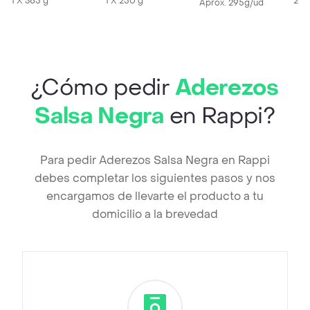
1 X 385 g
1 X 250 g
250
Aprox. 295g/ud
¿Cómo pedir
Aderezos
Salsa Negra
en Rappi?
Para pedir Aderezos Salsa Negra en Rappi
debes completar los siguientes pasos y nos
encargamos de llevarte el producto a tu
domicilio a la brevedad