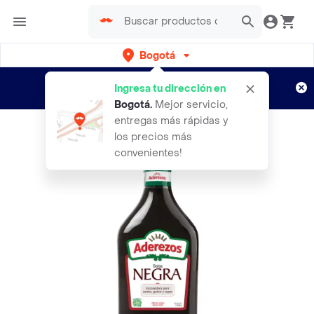
Bogotá
Regístrate
¿Nuevo en Rappi?
y disfruta de
Ingresa tu dirección en
envíos gratis por semanas
Aplican TyC
Bogotá
.
Mejor servicio,
entregas más rápidas y
los precios más
convenientes!