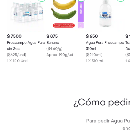
$ 7500
$ 875
$ 650
$ 
Frescampo Agua Pura
Banano
Agua Pura Frescampo
To
sin Gas
(
$4.60/g
)
310ml
Do
(
$625/und
)
Aprox. 190g/ud
(
$2.10/ml
)
(
$
1 X 12.0 Und
1 X 310 mL
1 
¿Cómo pedi
Para pedir Agua Pu
enc