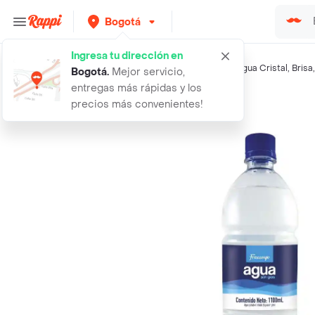
Bogotá
Ingresa tu dirección en
Búsquedas relacionadas:
Agua Natural
,
Frescampo
,
Agua Cristal
,
Brisa
Bogotá
.
Mejor servicio,
entregas más rápidas y los
Rappi
agua pura sin gas frescampo
precios más convenientes!