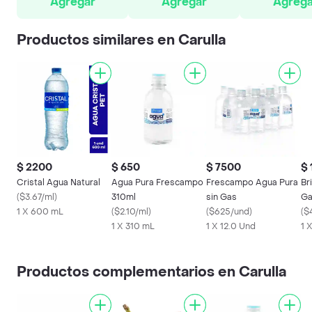
Agregar
Agregar
Agrega
Productos similares en Carulla
$ 2200
$ 650
$ 7500
$ 
Cristal Agua Natural
Agua Pura Frescampo
Frescampo Agua Pura
Br
(
$3.67/ml
)
310ml
sin Gas
Ga
1 X 600 mL
(
$2.10/ml
)
(
$625/und
)
(
$
1 X 310 mL
1 X 12.0 Und
1 
Productos complementarios en Carulla