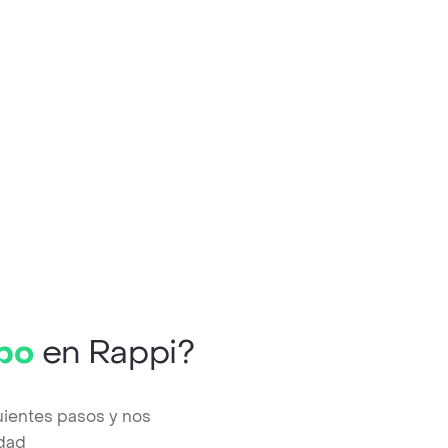
po
en Rappi?
uientes pasos y nos
edad