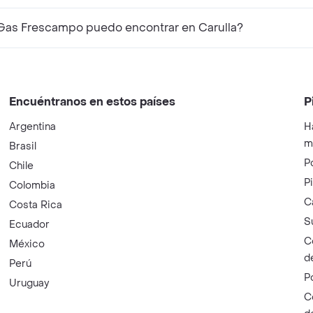
Gas Frescampo puedo encontrar en Carulla?
Encuéntranos en estos países
P
Argentina
H
m
Brasil
P
Chile
P
Colombia
C
Costa Rica
S
Ecuador
C
México
d
Perú
P
Uruguay
C