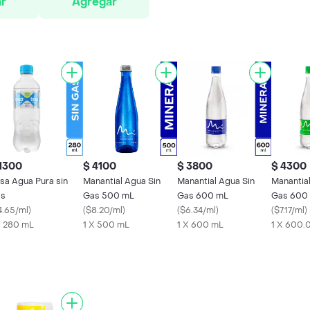
r
Agregar
1300
$ 4100
$ 3800
$ 4300
isa Agua Pura sin
Manantial Agua Sin
Manantial Agua Sin
Manantia
s
Gas 500 mL
Gas 600 mL
Gas 600
4.65/ml
)
(
$8.20/ml
)
(
$6.34/ml
)
(
$7.17/ml
)
X 280 mL
1 X 500 mL
1 X 600 mL
1 X 600.