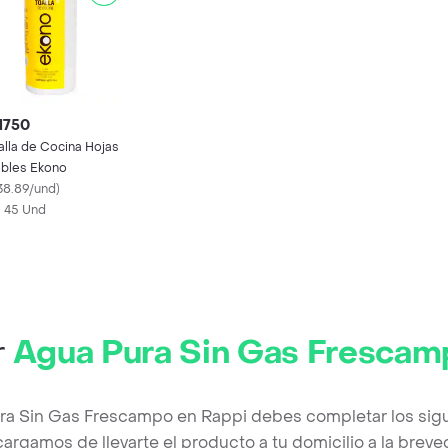
1750
alla de Cocina Hojas
bles Ekono
38.89/und
)
X 45 Und
r
Agua Pura Sin Gas Frescam
ra Sin Gas Frescampo en Rappi debes completar los sig
argamos de llevarte el producto a tu domicilio a la brev