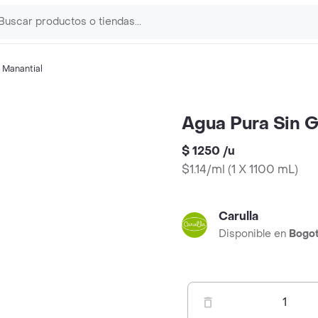
,
Manantial
Agua Pura Sin 
$ 1250
/
u
$1.14/ml
(
1 X 1100 mL
)
Carulla
Disponible en
Bogo
1