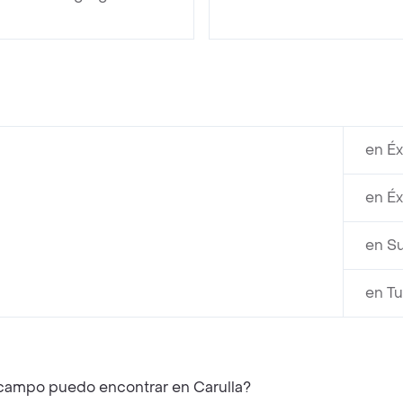
en Éx
en Éx
en Su
en T
scampo puedo encontrar en Carulla?