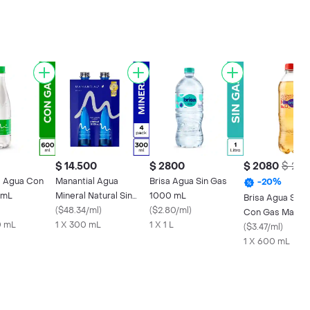
$ 14.500
$ 2800
$ 2080
$ 26
l Agua Con
Manantial Agua
Brisa Agua Sin Gas
-
20
%
 mL
Mineral Natural Sin
1000 mL
Brisa Agua Sabo
Gas 300 mL
(
$48.34/ml
)
(
$2.80/ml
)
Con Gas Manza
0 mL
1 X 300 mL
1 X 1 L
mL
(
$3.47/ml
)
1 X 600 mL