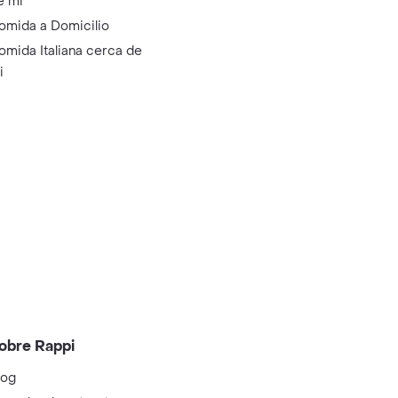
e mi
omida a Domicilio
omida Italiana cerca de
i
obre Rappi
log