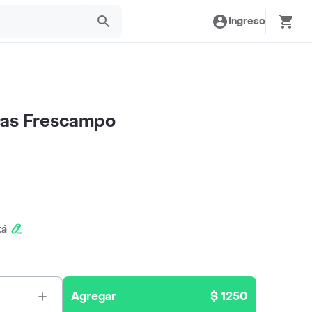
Ingreso
Gas Frescampo
tá
Agregar
$ 1250