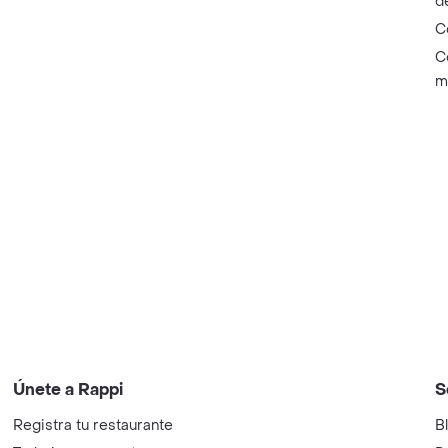
d
C
C
m
Únete a Rappi
S
Registra tu restaurante
B