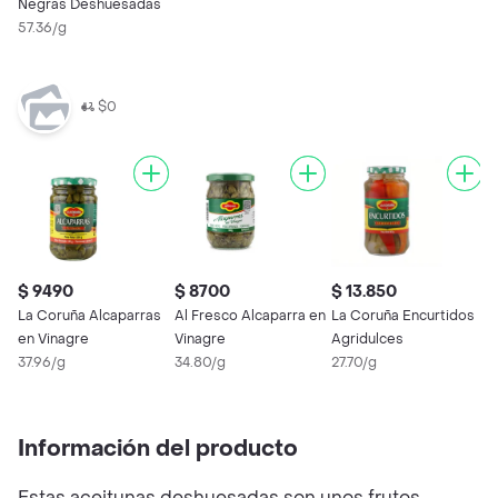
Negras Deshuesadas
57.36/g
$0
$ 9490
$ 8700
$ 13.850
$
La Coruña Alcaparras
Al Fresco Alcaparra en
La Coruña Encurtidos
Z
en Vinagre
Vinagre
Agridulces
A
37.96/g
34.80/g
27.70/g
2
Información del producto
Estas aceitunas deshuesadas son unos frutos