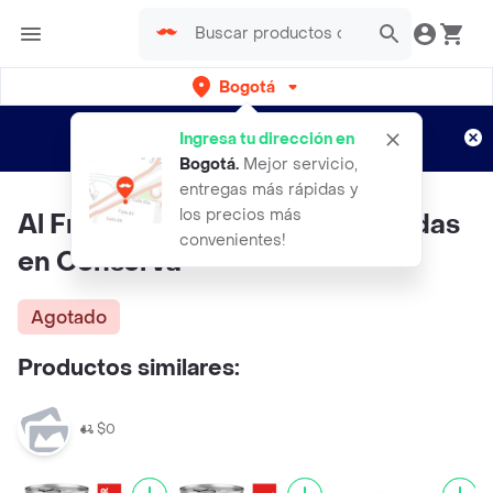
Bogotá
Regístrate
¿Nuevo en Rappi?
y disfruta de
Ingresa tu dirección en
envíos gratis por semanas
Aplican TyC
Bogotá
.
Mejor servicio,
entregas más rápidas y
los precios más
Al Fresco Aceitunas Deshuesadas
convenientes!
en Conserva
Agotado
Productos similares:
$0