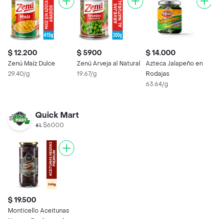
$ 12.200
$ 5900
$ 14.000
$
Zenú Maíz Dulce
Zenú Arveja al Natural
Azteca Jalapeño en
L
29.40/g
19.67/g
Rodajas
A
63.64/g
3
Quick Mart
$6000
$ 19.500
Monticello Aceitunas