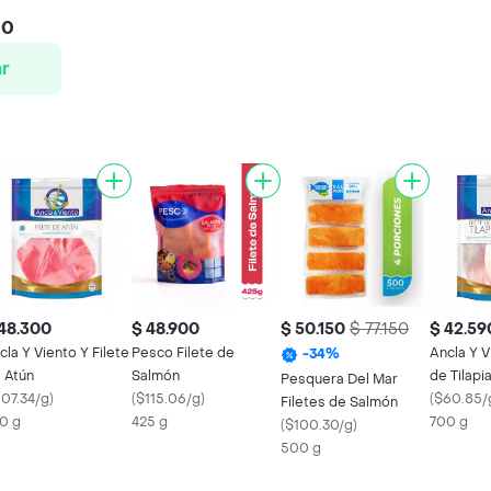
00
r
48.300
$ 48.900
$ 50.150
$ 77.150
$ 42.59
cla Y Viento Y Filete
Pesco Filete de
Ancla Y V
-
34
%
 Atún
Salmón
de Tilapi
Pesquera Del Mar
107.34/g
)
(
$115.06/g
)
(
$60.85/
Filetes de Salmón
0 g
425 g
700 g
(
$100.30/g
)
500 g