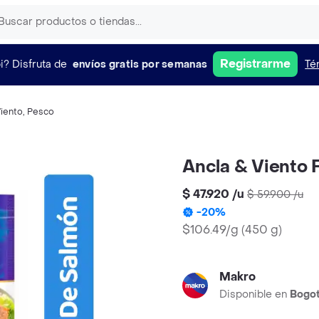
Registrarme
i?
Disfruta de
envíos gratis por semanas
Té
Viento
,
Pesco
Ancla & Viento 
$ 47.920
/
u
$ 59.900
/
u
-
20
%
$106.49/g
(
450 g
)
Makro
Disponible en
Bogo