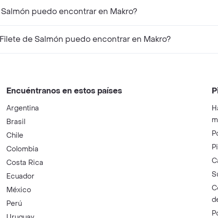
de Salmón puedo encontrar en Makro?
Filete de Salmón puedo encontrar en Makro?
Encuéntranos en estos países
P
Argentina
H
m
Brasil
P
Chile
P
Colombia
C
Costa Rica
S
Ecuador
C
México
d
Perú
P
Uruguay