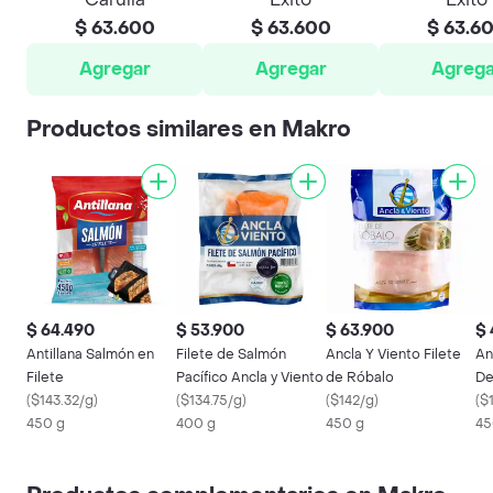
$ 63.600
$ 63.600
$ 63.6
Agregar
Agregar
Agrega
Productos similares en Makro
$ 64.490
$ 53.900
$ 63.900
$ 
Antillana Salmón en
Filete de Salmón
Ancla Y Viento Filete
An
Filete
Pacífico Ancla y Viento
de Róbalo
De
(
$143.32/g
)
(
$134.75/g
)
(
$142/g
)
(
$
450 g
400 g
450 g
45