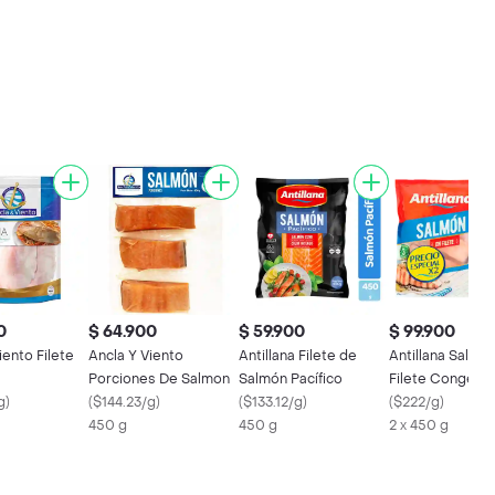
0
$ 64.900
$ 59.900
$ 99.900
iento Filete
Ancla Y Viento
Antillana Filete de
Antillana Salmó
a
Porciones De Salmon
Salmón Pacífico
Filete Congela
g
)
(
$144.23/g
)
(
$133.12/g
)
(
$222/g
)
450 g
450 g
2 x 450 g