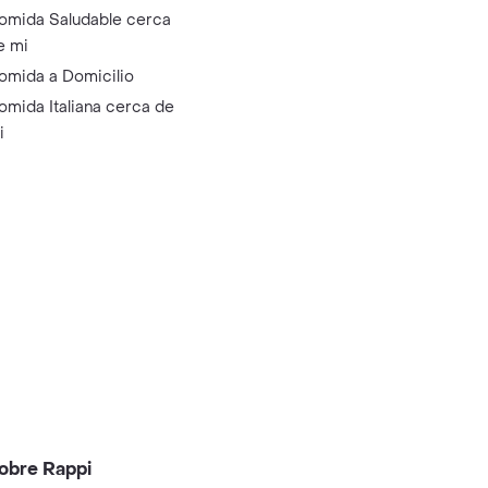
omida Saludable cerca
e mi
omida a Domicilio
omida Italiana cerca de
i
obre Rappi