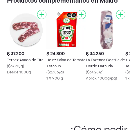
Productos complementarios en Makro
$ 37.200
$ 24.800
$ 34.250
$ 
Ternez Asado de Tira
Heinz Salsa de Tomate
La Fazenda Costilla de
Ki
(
$37.20/g
)
Ketchup
Cerdo Carnuda
Te
Desde 1000g
(
$27.56/g
)
(
$34.25/g
)
So
(
$8
1 X 900 g
Aprox. 1000g/pqt
1 
¿Cómo pedir