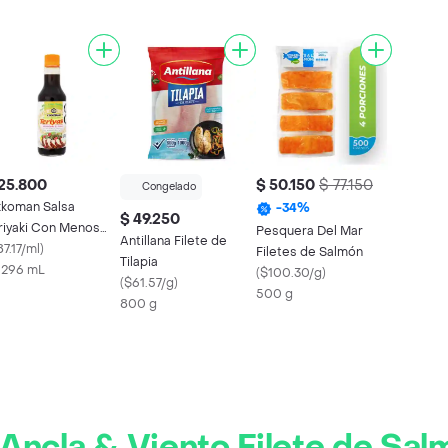
25.800
$ 50.150
$ 77.150
Congelado
kkoman Salsa
-
34
%
$ 49.250
riyaki Con Menos
Pesquera Del Mar
Antillana Filete de
dio
7.17/ml
)
Filetes de Salmón
Tilapia
x 296 mL
(
$100.30/g
)
(
$61.57/g
)
500 g
800 g
Ancla & Viento Filete de Sa