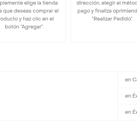
plemente elige la tienda
dirección, elegir el méto
la que deseas comprar el
pago y finaliza oprimien
oducto y haz clic en el
“Realizar Pedido”.
botón “Agregar”.
en C
en É
en É