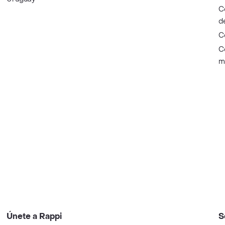
C
d
C
C
m
Únete a Rappi
S