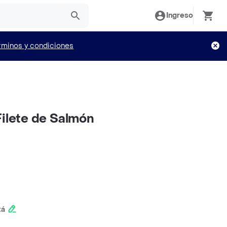
Ingreso
rminos y condiciones
Filete de Salmón
tá