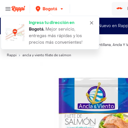
Bogotá
Ingresa tu dirección en
¿Nuevo en Rapp
Bogotá
.
Mejor servicio,
entregas más rápidas y los
precios más convenientes!
Búsquedas relacionadas:
Pescados
,
Ancla & Viento
,
Antillana
,
Ancla Y 
Rappi
ancla y viento filete de salmon