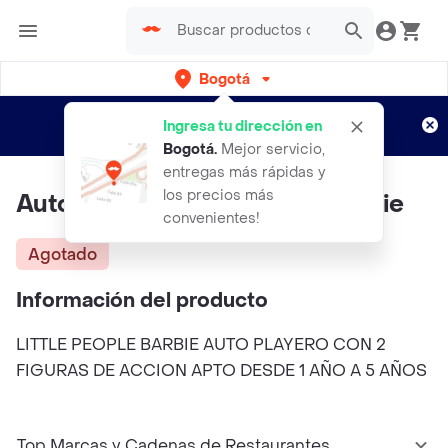
Bogotá
Regístrate
¿Nuevo en Rappi?
y disfruta de
Ingresa tu dirección en
envíos gratis por semanas
Aplican TyC
Bogotá
.
Mejor servicio,
entregas más rápidas y
los precios más
Auto Playero Little People Barbie
convenientes!
Agotado
Información del producto
LITTLE PEOPLE BARBIE AUTO PLAYERO CON 2
FIGURAS DE ACCION APTO DESDE 1 AÑO A 5 AÑOS
Top Marcas y Cadenas de Restaurantes