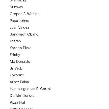
Starbucks
Subway
Crepes & Waffles
Papa John's
Juan Valdez
Sandwich Qbano
Tostao
Karen's Pizza
Frisby
Mc Donald's
Sr Wok
Kokoriko
Arroz Paisa
Hamburguesas El Corral
Dunkin' Donuts
Pizza Hut