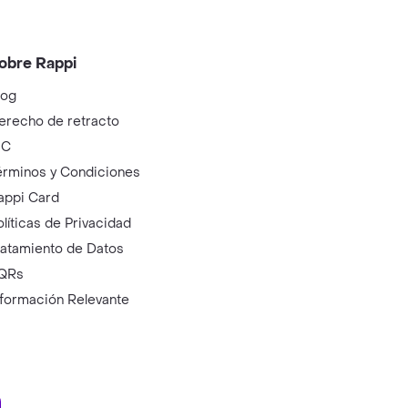
obre Rappi
log
erecho de retracto
IC
érminos y Condiciones
appi Card
olíticas de Privacidad
ratamiento de Datos
QRs
nformación Relevante
ry