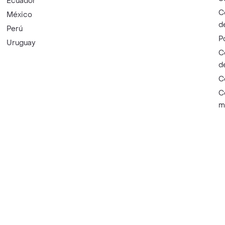
Ecuador
C
México
d
Perú
P
Uruguay
C
d
C
C
m