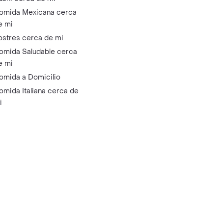
omida Mexicana cerca
e mi
ostres cerca de mi
omida Saludable cerca
e mi
omida a Domicilio
omida Italiana cerca de
i