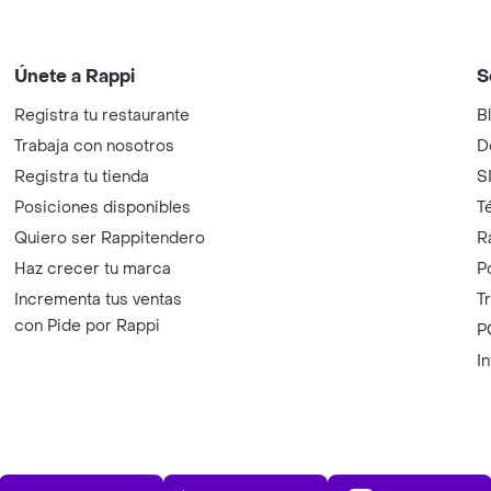
Únete a Rappi
S
Registra tu restaurante
B
Trabaja con nosotros
D
Registra tu tienda
S
Posiciones disponibles
T
Quiero ser Rappitendero
R
Haz crecer tu marca
P
Incrementa tus ventas
T
con Pide por Rappi
P
I
App Store
Play Store
AppGalle