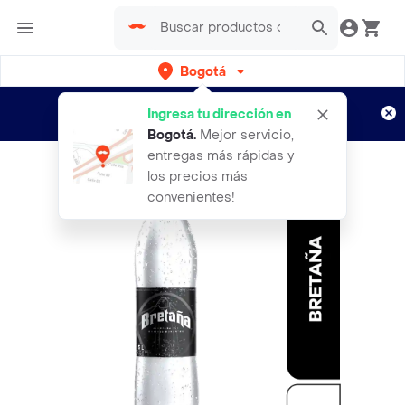
Bogotá
Regístrate
¿Nuevo en Rappi?
y disfruta de
Ingresa tu dirección en
envíos gratis por semanas
Aplican TyC
Bogotá
.
Mejor servicio,
entregas más rápidas y
los precios más
convenientes!