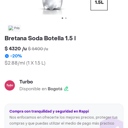
Frío
Bretana Soda Botella 1.5 l
$ 4320
/
u
$ 5400
/
u
-
20
%
$2.88/ml
(
1 X 1.5 L
)
Turbo
Disponible en
Bogotá
Compra con tranquilidad y seguridad en Rappi
Nos enfocamos en ofrecerte los mejores precios, proteger tus
compras y que puedas utilizar el medio de pago más practico