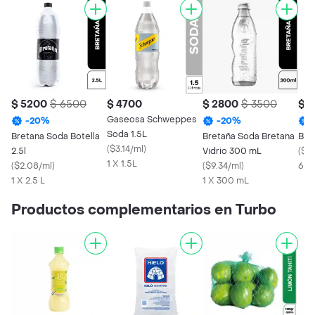
$ 5200
$ 6500
$ 4700
$ 2800
$ 3500
$ 1
Gaseosa Schweppes
-
20
%
-
20
%
Soda 1.5L
Bretana Soda Botella
Bretaña Soda Bretana
Bre
(
$3.14/ml
)
2.5l
Vidrio 300 mL
(
$37
1 X 1.5L
(
$2.08/ml
)
(
$9.34/ml
)
6 X
1 X 2.5 L
1 X 300 mL
Productos complementarios en Turbo