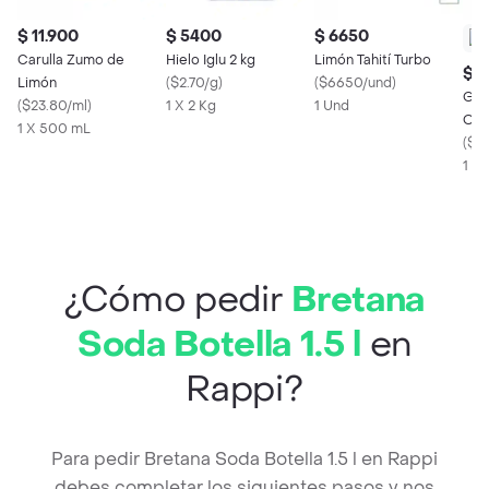
$ 11.900
$ 5400
$ 6650
Carulla Zumo de
Hielo Iglu 2 kg
Limón Tahití Turbo
$ 
Limón
(
$2.70/g
)
(
$6650/und
)
Gas
(
$23.80/ml
)
1 X 2 Kg
1 Und
Orig
1 X 500 mL
(
$4.
1 X 
¿Cómo pedir
Bretana
Soda Botella 1.5 l
en
Rappi?
Para pedir Bretana Soda Botella 1.5 l en Rappi
debes completar los siguientes pasos y nos