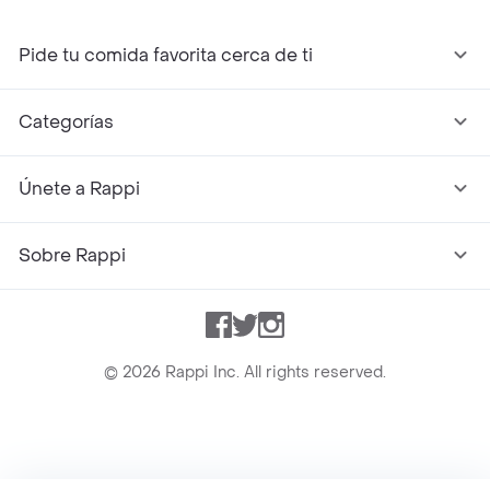
Pide tu comida favorita cerca de ti
Categorías
Únete a Rappi
Sobre Rappi
Facebook
Twitter
Instagram
©
2026
Rappi Inc. All rights reserved.
Rappi S.A.S. --- NIT 900.843.898-9 --- Calle 63 # 16A-02