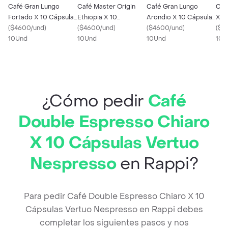
Café Gran Lungo
Café Master Origin
Café Gran Lungo
Caf
Fortado X 10 Cápsulas
Ethiopia X 10
Arondio X 10 Cápsulas
X 1
Vertuo Nespresso
(
$4600/und
)
Cápsulas Vertuo
(
$4600/und
)
Vertuo Nespresso
(
$4600/und
)
Nes
(
$4
10Und
Nespresso
10Und
10Und
10U
¿Cómo pedir
Café
Double Espresso Chiaro
X 10 Cápsulas Vertuo
Nespresso
en Rappi?
Para pedir Café Double Espresso Chiaro X 10
Cápsulas Vertuo Nespresso en Rappi debes
completar los siguientes pasos y nos