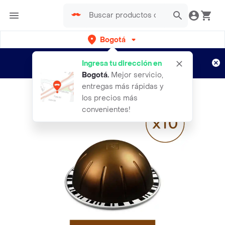
Bogotá
Regístrate
¿Nuevo en Rappi?
y disfruta de
Ingresa tu dirección en
envíos gratis por semanas
Aplican TyC
Bogotá
.
Mejor servicio,
entregas más rápidas y
los precios más
convenientes!