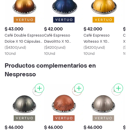
$ 43.000
$ 42.000
$ 42.000
$ 4
Café Double Espresso
Café Espresso
Café Espresso
Caf
Dolce X 10 Cápsulas
Diavolitto X 10
Voltesso X 10
X 1
Vertuo Nespresso
(
$4300/und
)
Cápsulas Vertuo
(
$4200/und
)
Cápsulas Vertuo
(
$4200/und
)
Nes
(
$4
10Und
Nespresso
10Und
Nespresso
10Und
10U
Productos complementarios en
Nespresso
$ 46.000
$ 46.000
$ 46.000
$ 4