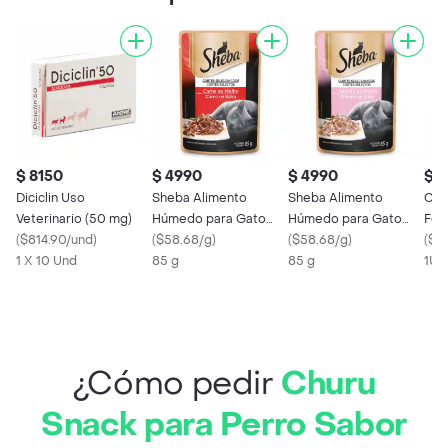
$ 8150
$ 4990
$ 4990
$ 2
Diciclin Uso
Sheba Alimento
Sheba Alimento
Coll
Veterinario (50 mg)
Húmedo para Gato
Húmedo para Gato
For
(
$814.90/und
)
Adulto
(
$58.68/g
)
Adulto Salmón
(
$58.68/g
)
(
$2
1 X 10 Und
85 g
85 g
1Un
¿Cómo pedir
Churu
Snack para Perro Sabor