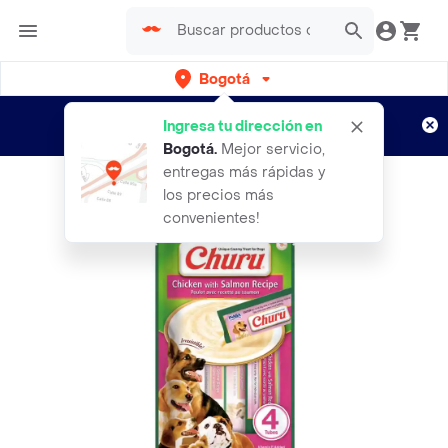
Bogotá
Regístrate
¿Nuevo en Rappi?
y disfruta de
Ingresa tu dirección en
envíos gratis por semanas
Aplican TyC
Bogotá
.
Mejor servicio,
entregas más rápidas y
los precios más
convenientes!