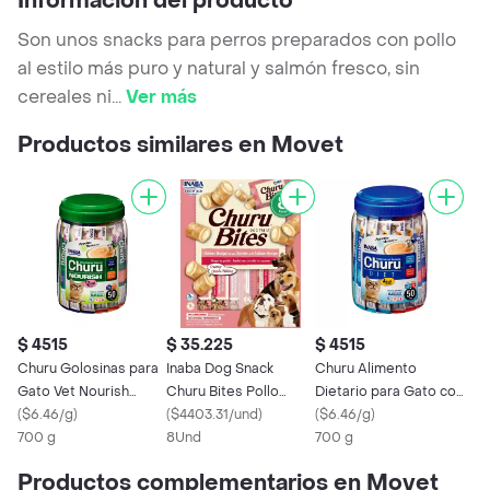
Información del producto
Son unos snacks para perros preparados con pollo
al estilo más puro y natural y salmón fresco, sin
cereales ni
...
Ver más
Productos similares en Movet
$ 4515
$ 35.225
$ 4515
Churu Golosinas para
Inaba Dog Snack
Churu Alimento
Gato Vet Nourish
Churu Bites Pollo
Dietario para Gato con
Sabor Pollo y Atún
(
$6.46/g
)
Wraps 8 Piezas - Pollo
(
$4403.31/und
)
Atún y Pollo
(
$6.46/g
)
700 g
Con Salmon 96 Gr
8Und
700 g
Productos complementarios en Movet