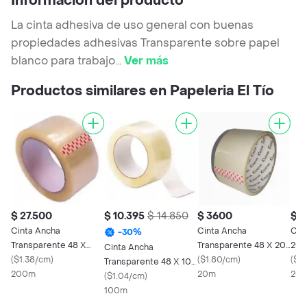
Información del producto
La cinta adhesiva de uso general con buenas
propiedades adhesivas Transparente sobre papel
blanco para trabajo
...
Ver más
Productos similares en Papeleria El Tío
$ 27.500
$ 10.395
$ 14.850
$ 3600
$ 2
Cinta Ancha
Cinta Ancha
Cin
-
30
%
Transparente 48 X
Transparente 48 X 20
200
Cinta Ancha
200 Mts Embalaje
(
$1.38/cm
)
Mts Embalaje
(
$1.80/cm
)
(
$1
Transparente 48 X 100
200m
20m
20
Mts Embalaje
(
$1.04/cm
)
100m