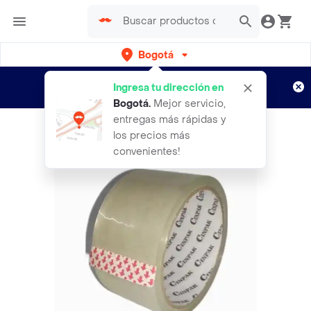
Bogotá
Regístrate
¿Nuevo en Rappi?
y disfruta de
Ingresa tu dirección en
envíos gratis por semanas
Aplican TyC
Bogotá
.
Mejor servicio,
entregas más rápidas y
los precios más
convenientes!