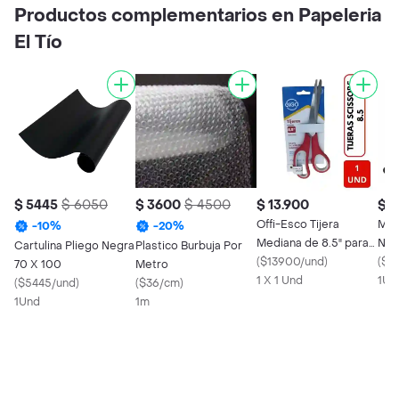
Productos complementarios en Papeleria
El Tío
$ 5445
$ 6050
$ 3600
$ 4500
$ 13.900
$ 
Offi-Esco Tijera
Mar
-
10
%
-
20
%
Mediana de 8.5" para
Neg
Cartulina Pliego Negra
Plastico Burbuja Por
Oficina
(
$13900/und
)
(
$3
70 X 100
Metro
1 X 1 Und
1Un
(
$5445/und
)
(
$36/cm
)
1Und
1m