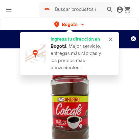
Bogotá
Regístrate
¿Nuevo en Rappi?
y disfruta de
Ingresa tu dirección en
envíos gratis por semanas
Aplican TyC
Bogotá
.
Mejor servicio,
entregas más rápidas y
los precios más
convenientes!