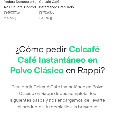
Yodora Desodorante
Colcafé Café
Roll On Total Control
Instantáneo Granulado
(
$497.17/g
)
(
$177.65/g
)
2 X 53 g
1 X 170 g
¿Cómo pedir
Colcafé
Café Instantáneo en
Polvo Clásico
en Rappi?
Para pedir Colcafé Café Instantáneo en Polvo
Clásico en Rappi debes completar los
siguientes pasos y nos encargamos de llevarte
el producto a tu domicilio a la brevedad