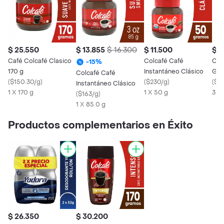
$ 25.550
$ 13.855
$ 16.300
$ 11.500
$ 4
Café Colcafé Clasico
Colcafé Café
Col
-
15
%
170 g
Instantáneo Clásico
Gra
Colcafé Café
(
$150.30/g
)
(
$230/g
)
(
$16
Instantáneo Clásico
1 X 170 g
1 X 50 g
300
(
$163/g
)
1 X 85.0 g
Productos complementarios en Éxito
$ 26.350
$ 30.200