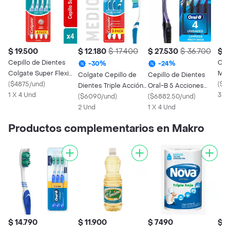
$ 19.500
$ 12.180
$ 17.400
$ 27.530
$ 36.700
$ 1
Cepillo de Dientes
Cep
-
30
%
-
24
%
Colgate Super Flexi
Med
Colgate Cepillo de
Cepillo de Dientes
Suave x4und
(
$4875/und
)
Ext
(
$6
Dientes Triple Acción
Oral-B 5 Acciones
1 X 4 Und
3 U
Medio
(
$6090/und
)
Con Carbón 4 Und
(
$6882.50/und
)
2 Und
1 X 4 Und
Productos complementarios en Makro
$ 14.790
$ 11.900
$ 7490
$ 1