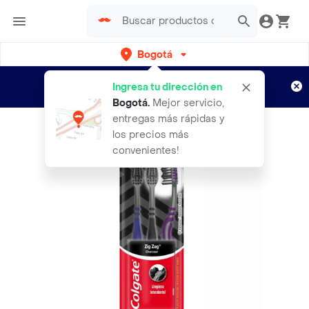
Bogotá
Regístrate
¿Nuevo en Rappi?
y disfruta de
Ingresa tu dirección en
envíos gratis por semanas
Aplican TyC
Bogotá
.
Mejor servicio,
entregas más rápidas y
los precios más
convenientes!