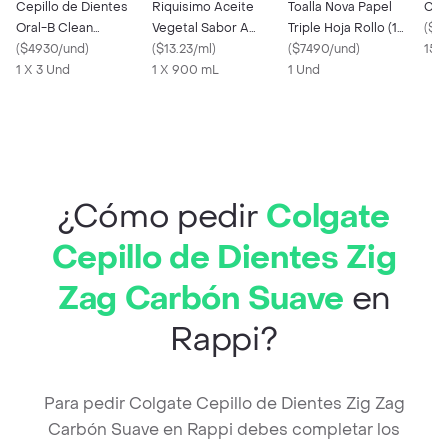
Cepillo de Dientes
Riquisimo Aceite
Toalla Nova Papel
Cifr
Oral-B Clean
Vegetal Sabor A
Triple Hoja Rollo (1
(
$6
Complete 3 Und
(
$4930/und
)
Mantequilla
(
$13.23/ml
)
Und)
(
$7490/und
)
15 
1 X 3 Und
1 X 900 mL
1 Und
¿Cómo pedir
Colgate
Cepillo de Dientes Zig
Zag Carbón Suave
en
Rappi?
Para pedir Colgate Cepillo de Dientes Zig Zag
Carbón Suave en Rappi debes completar los