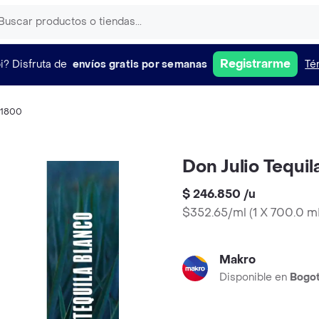
Registrarme
i?
Disfruta de
envíos gratis por semanas
Té
1800
Don Julio Tequil
$ 246.850
/
u
$352.65/ml
(
1 X 700.0 m
Makro
Disponible en
Bogo