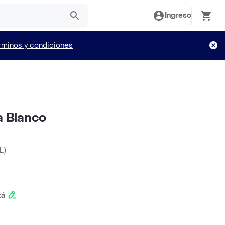
Ingreso
rminos y condiciones
a Blanco
L
)
tá