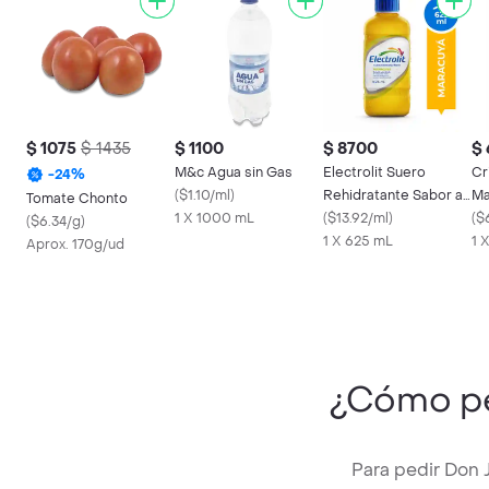
$ 1075
$ 1435
$ 1100
$ 8700
$
M&c Agua sin Gas
Electrolit Suero
Cr
-
24
%
(
$1.10/ml
)
Rehidratante Sabor a
Ma
Tomate Chonto
1 X 1000 mL
Maracuyá
(
$13.92/ml
)
(
$
(
$6.34/g
)
1 X 625 mL
1 
Aprox. 170g/ud
¿Cómo p
Para pedir Don 