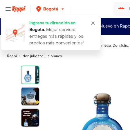
Bogotá
Ingresa tu dirección en
¿Nuevo en Rapp
Bogotá
.
Mejor servicio,
entregas más rápidas y los
precios más convenientes!
Búsquedas relacionadas:
Tequilas
,
Don Julio Blanco
,
Olmeca
,
Don Julio
,
Rappi
don julio tequila blanco