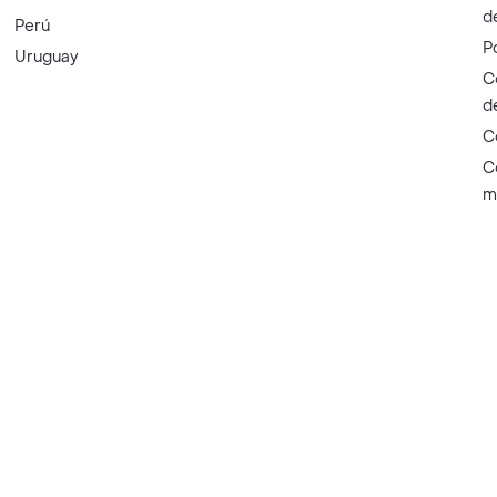
d
Perú
P
Uruguay
C
d
C
C
m