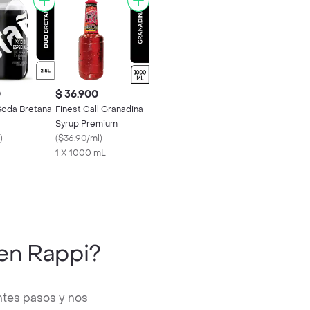
0
$ 36.900
Soda Bretana
Finest Call Granadina
Syrup Premium
)
(
$36.90/ml
)
1 X 1000 mL
en Rappi?
ntes pasos y nos