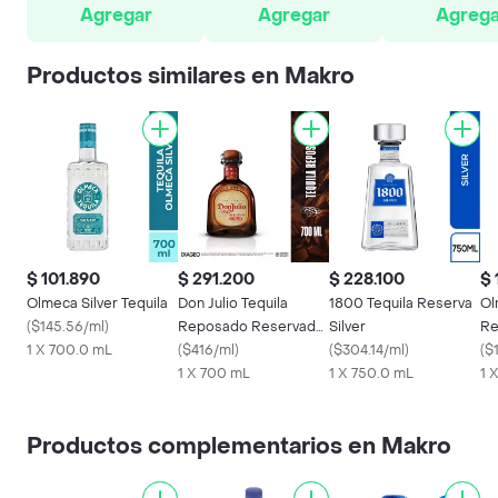
Agregar
Agregar
Agrega
Productos similares en Makro
$ 101.890
$ 291.200
$ 228.100
$ 
Olmeca Silver Tequila
Don Julio Tequila
1800 Tequila Reserva
Ol
(
$145.56/ml
)
Reposado Reservado
Silver
Re
1 X 700.0 mL
100% Agave
(
$416/ml
)
(
$304.14/ml
)
(
$
1 X 700 mL
1 X 750.0 mL
1 
Productos complementarios en Makro