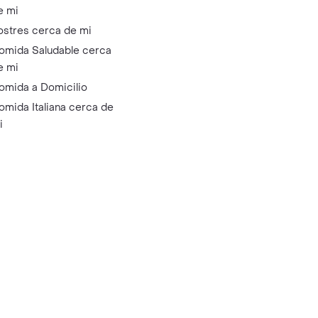
e mi
ostres cerca de mi
omida Saludable cerca
e mi
omida a Domicilio
omida Italiana cerca de
i