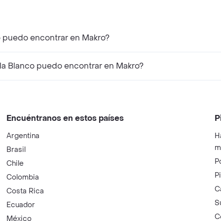
co puedo encontrar en Makro?
la Blanco puedo encontrar en Makro?
Encuéntranos en estos países
P
Argentina
H
m
Brasil
P
Chile
P
Colombia
C
Costa Rica
S
Ecuador
C
México