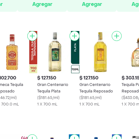
r
Agregar
Agregar
Ag
102.700
$ 127.150
$ 127.150
$ 303.1
meca Tequila
Gran Centenario
Gran Centenario
Tequila P
posado
Tequila Plata
Tequila Reposado
Reposad
146.72/ml
)
(
$181.65/ml
)
(
$181.65/ml
)
(
$433.08
X 700.0 mL
1 X 700 mL
1 X 700 mL
1 X 700 