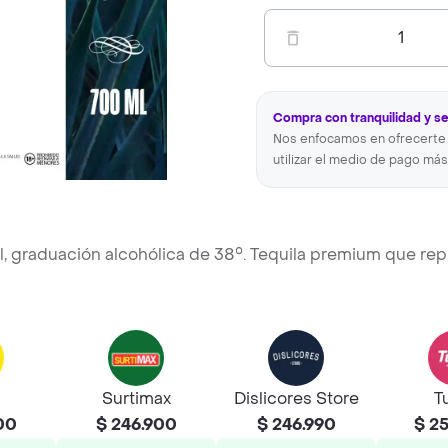
1
Compra con tranquilidad y s
Nos enfocamos en ofrecerte 
utilizar el medio de pago más
l, graduación alcohólica de 38°. Tequila premium que rep
Surtimax
Dislicores Store
T
00
$ 246.900
$ 246.990
$ 2