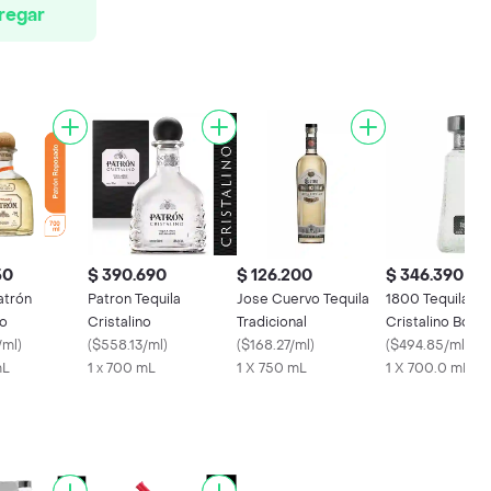
regar
50
$ 390.690
$ 126.200
$ 346.390
atrón
Patron Tequila
Jose Cuervo Tequila
1800 Tequila
o
Cristalino
Tradicional
Cristalino Botel
/ml
)
(
$558.13/ml
)
(
$168.27/ml
)
(
$494.85/ml
)
mL
1 x 700 mL
1 X 750 mL
1 X 700.0 mL