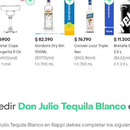
 6900
$ 82.390
$ 76.790
$ 11.30
istar Copa
Gordon's Dry Gin
Convier Licor Triple
Bretaña 
rgarita 9 Oz
700ML
Sec
2.5 L
6900/und
)
(
$117.70/ml
)
(
$102.39/ml
)
(
$4.52/ml
X 1 Und
1 X 700 mL
1 X 750 mL
2 X 2.5 L
edir
Don Julio Tequila Blanco
Julio Tequila Blanco en Rappi debes completar los siguie