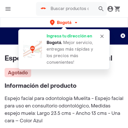
Bogotá
Regístrate
¿Nuevo en Rappi?
y disfruta de
Ingresa tu dirección en
envíos gratis por semanas
Aplican TyC
Bogotá
.
Mejor servicio,
entregas más rápidas y
los precios más
Espejo Facial Muelita Color Azul
convenientes!
Agotado
Información del producto
Espejo facial para odontología Muelita - Espejo facial
para uso en consultorio odontológico, Medidas
espejo muela: Largo 23.5 cms - Ancho 13 cms - Una
cara – Color Azul