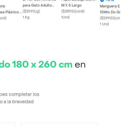
para Gato Adulto
M X 5 Largo
ons
Manguera Expan
Castrado Sabor Pollo
(
$29.95/g
)
(
$28950/und
)
sa Plástico 2
15Mts Do Garde
1 Kg
1Und
os
und
)
189888.
(
$59950/und
)
1 Und
ado 180 x 260 cm
en
bes completar los
o a la brevedad