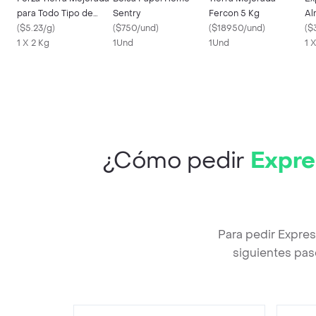
para Todo Tipo de
Sentry
Fercon 5 Kg
Al
Plantas
(
$5.23/g
)
(
$750/und
)
(
$18950/und
)
So
(
$
1 X 2 Kg
1Und
1Und
1 
¿Cómo pedir
Expre
Para pedir Expre
siguientes pas