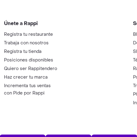
Únete a Rappi
S
Registra tu restaurante
B
Trabaja con nosotros
D
Registra tu tienda
S
Posiciones disponibles
T
Quiero ser Rappitendero
R
Haz crecer tu marca
P
Incrementa tus ventas
T
con Pide por Rappi
P
I