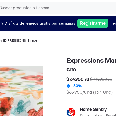
Registrarme
i?
Disfruta de
envíos gratis por semanas
Té
n
,
EXPRESSIONS
,
Binner
Expressions Man
cm
$ 69.950
/
u
$ 139.950
/
u
-
50
%
$69950/und
(
1 x 1 Und
)
Home Sentry
Disponible en
Bogo