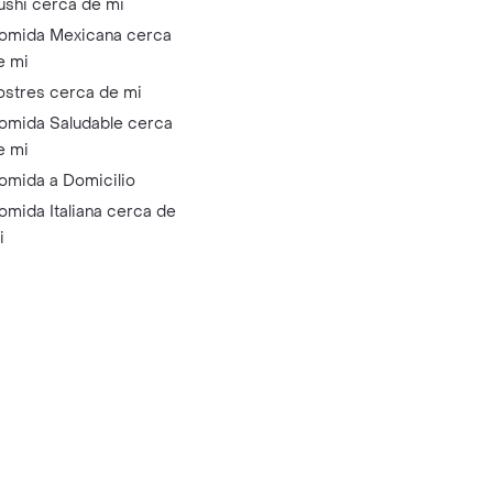
ushi cerca de mi
omida Mexicana cerca
e mi
ostres cerca de mi
omida Saludable cerca
e mi
omida a Domicilio
omida Italiana cerca de
i