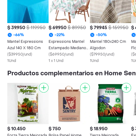
$ 39.950
$ 119.950
$ 69.950
$ 89.950
$ 79.945
$ 159.950
$ 
-
66
%
-
22
%
-
50
%
Mantel Expressions
Expressions Mantel
Mantel 180x240 Cm
Ma
Azul 140 X 180 Cm
Estampado Mediano
Algodon
Fl
(
$39950/und
)
Verde 140 x 220
(
$69950/und
)
(
$79950/und
)
15
(
$
1Und
891463 100
1 x 1 Und
1Und
Al
1U
Productos complementarios en Home Sen
$ 10.450
$ 750
$ 18.950
$ 
Forza Tierra Mejorada
Bolsa Papel Home
Tierra Mejorada
Ex