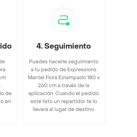
dido
4
.
Seguimiento
de
Puedes hacerle seguimiento
ora
a tu pedido de Expressions
 cm
Mantel Flora Estampado 180 x
u
260 cm a través de la
do de
aplicación. Cuando el pedido
do en
esté listo un repartidor te lo
llevará al lugar de destino.