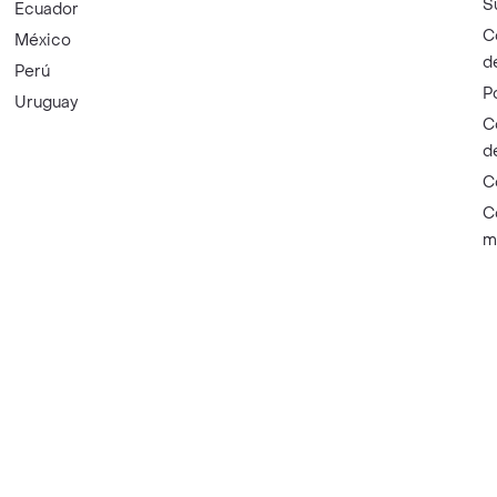
S
Ecuador
C
México
d
Perú
P
Uruguay
C
d
C
C
m