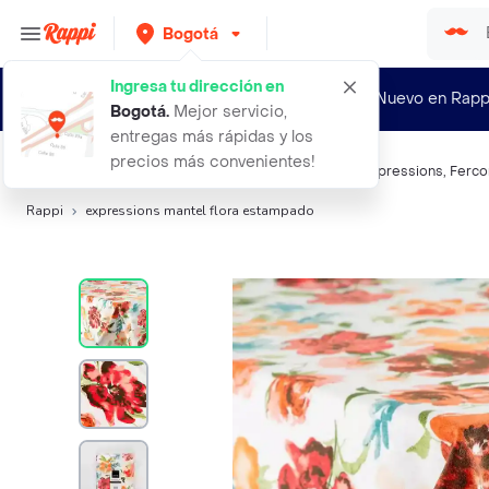
Bogotá
Ingresa tu dirección en
¿Nuevo en Rapp
Bogotá
.
Mejor servicio,
entregas más rápidas y los
precios más convenientes!
Búsquedas relacionadas:
Decoración para la mesa
,
Expressions
,
Ferco
Rappi
expressions mantel flora estampado