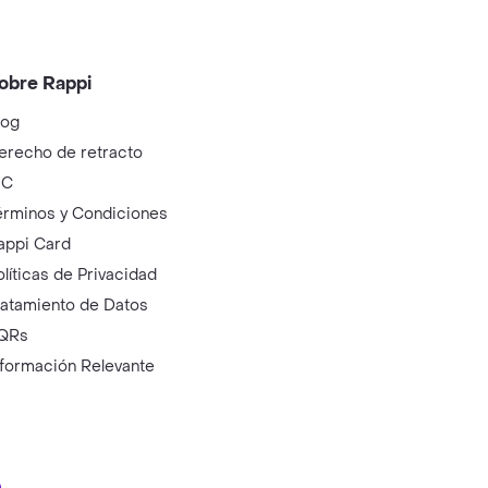
obre Rappi
log
erecho de retracto
IC
érminos y Condiciones
appi Card
olíticas de Privacidad
ratamiento de Datos
QRs
nformación Relevante