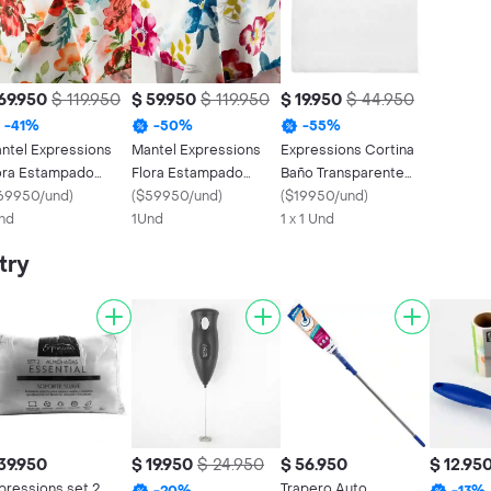
69.950
$ 119.950
$ 59.950
$ 119.950
$ 19.950
$ 44.950
-
41
%
-
50
%
-
55
%
ntel Expressions
Mantel Expressions
Expressions Cortina
ora Estampado
Flora Estampado
Baño Transparente
0x210cm Rosa
69950/und
)
150x210cm Blanco
(
$59950/und
)
180 x 180 cm Ge11
(
$19950/und
)
godon
nd
Algodon
1Und
1 x 1 Und
try
39.950
$ 19.950
$ 24.950
$ 56.950
$ 12.95
pressions set 2
Trapero Auto
-
20
%
-
13
%