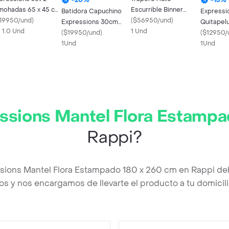
mohadas 65 x 45 cm
Escurrible Binner
Batidora Capuchino
Expressi
porte suave
39950/und
)
107561
(
$56950/und
)
Expressions 30cm
Quitapelu
X 1.0 Und
1 Und
Negro Acero
(
$19950/und
)
Repuest
(
$12950/
Inoxidable
1Und
1Und
ssions Mantel Flora Estamp
Rappi?
ssions Mantel Flora Estampado 180 x 260 cm en Rappi de
os y nos encargamos de llevarte el producto a tu domicili