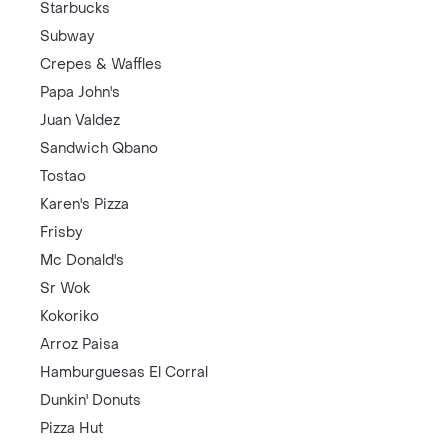
Starbucks
Subway
Crepes & Waffles
Papa John's
Juan Valdez
Sandwich Qbano
Tostao
Karen's Pizza
Frisby
Mc Donald's
Sr Wok
Kokoriko
Arroz Paisa
Hamburguesas El Corral
Dunkin' Donuts
Pizza Hut