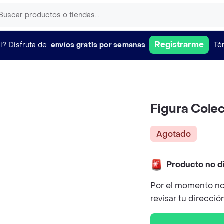
Registrarme
i?
Disfruta de
envíos gratis por semanas
Té
Figura Cole
Agotado
Producto no d
Por el momento no
revisar tu direcció