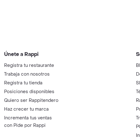
Únete a Rappi
S
Registra tu restaurante
B
Trabaja con nosotros
D
Registra tu tienda
S
Posiciones disponibles
T
Quiero ser Rappitendero
R
Haz crecer tu marca
P
Incrementa tus ventas
T
con Pide por Rappi
P
I