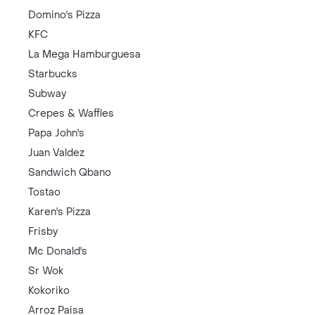
Domino's Pizza
KFC
La Mega Hamburguesa
Starbucks
Subway
Crepes & Waffles
Papa John's
Juan Valdez
Sandwich Qbano
Tostao
Karen's Pizza
Frisby
Mc Donald's
Sr Wok
Kokoriko
Arroz Paisa