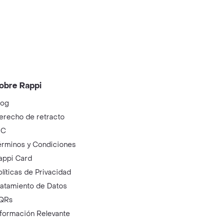
obre Rappi
log
erecho de retracto
IC
érminos y Condiciones
appi Card
olíticas de Privacidad
ratamiento de Datos
QRs
nformación Relevante