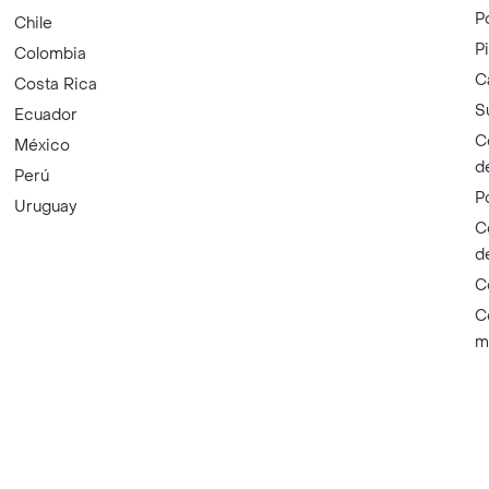
P
Chile
P
Colombia
C
Costa Rica
S
Ecuador
C
México
d
Perú
P
Uruguay
C
d
C
C
m