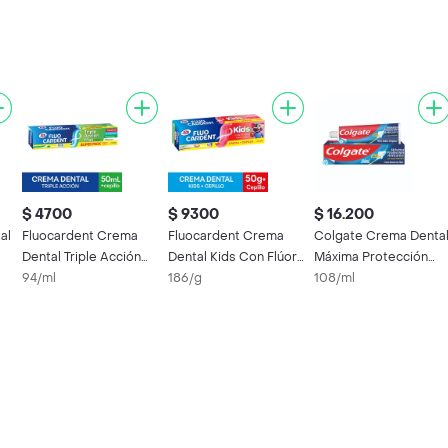
$ 4700
$ 9300
$ 16.200
al
Fluocardent Crema
Fluocardent Crema
Colgate Crema Denta
Dental Triple Acción
Dental Kids Con Flúor
Máxima Protección
Max 50 mL + Cepillo 1
94/ml
50 g + Cepillo 1 Und
186/g
Anticaries 150 mL
108/ml
Und