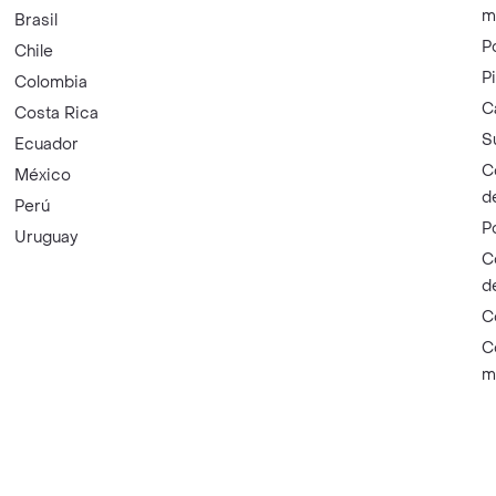
m
Brasil
P
Chile
P
Colombia
C
Costa Rica
S
Ecuador
C
México
d
Perú
P
Uruguay
C
d
C
C
m