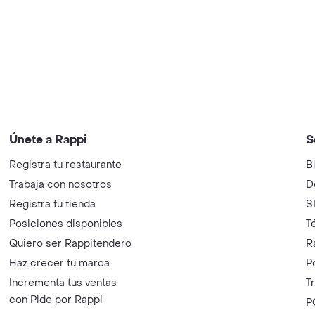
Únete a Rappi
S
Registra tu restaurante
B
Trabaja con nosotros
D
Registra tu tienda
S
Posiciones disponibles
T
Quiero ser Rappitendero
R
Haz crecer tu marca
P
Incrementa tus ventas
T
con Pide por Rappi
P