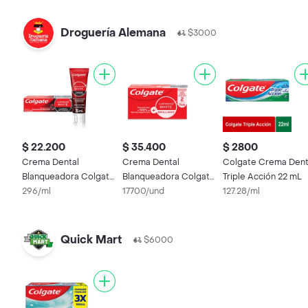
Droguería Alemana
$3000
$ 22.200
$ 35.400
$ 2800
Crema Dental
Crema Dental
Colgate Crema Dent
Blanqueadora Colgate
Blanqueadora Colgate
Triple Acción 22 mL
Luminous White
296/ml
Luminous Brilliant 75
17700/und
127.28/ml
Carbon 75 mL
mL x 2
Quick Mart
$6000