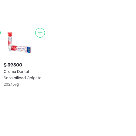
$ 39.500
l
Crema Dental
Sensibilidad Colgate
Sensitive Pro 140 g
282.15/g