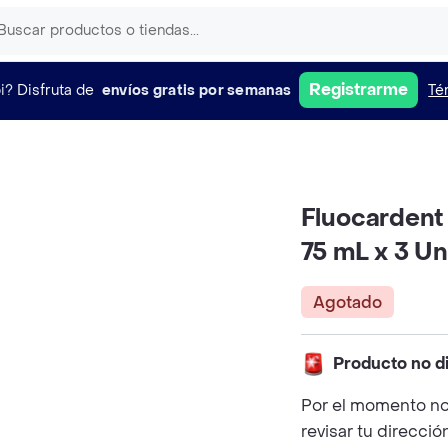
Registrarme
i?
Disfruta de
envíos gratis por semanas
Té
Fluocardent
75 mL x 3 U
Agotado
Producto no d
Por el momento no
revisar tu direcció