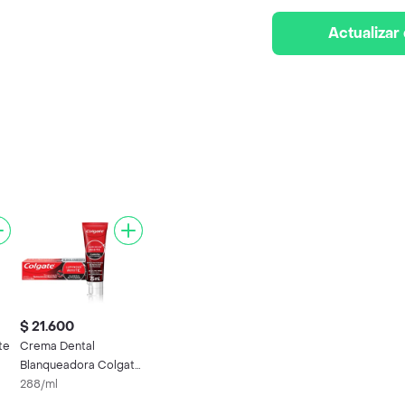
Actualizar
$ 21.600
te
Crema Dental
Blanqueadora Colgate
3
Luminous White
288/ml
Carbon 75 mL