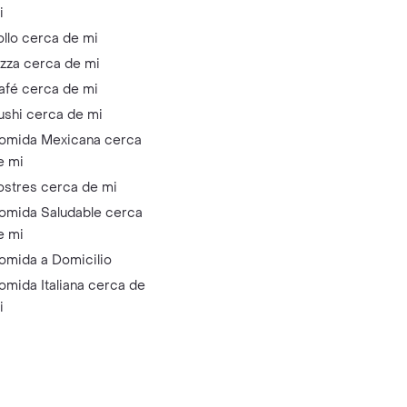
i
ollo cerca de mi
izza cerca de mi
afé cerca de mi
ushi cerca de mi
omida Mexicana cerca
e mi
ostres cerca de mi
omida Saludable cerca
e mi
omida a Domicilio
omida Italiana cerca de
i