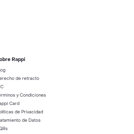
obre Rappi
log
erecho de retracto
IC
érminos y Condiciones
appi Card
olíticas de Privacidad
ratamiento de Datos
QRs