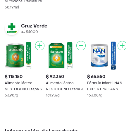
Nutricional Pediasure
Peptigro Vainilla
58.19/ml
Líquido
Cruz Verde
$4000
$ 115.150
$ 92.350
$ 65.550
$
Alimento lácteo
Alimento lácteo
Fórmula infantil NAN
F
NESTOGENO Etapa 3 x
NESTOGENO Etapa 3 x
EXPERTPRO AR x
K
1800g
63.98/g
1400g
131.93/g
400g
163.88/g
8