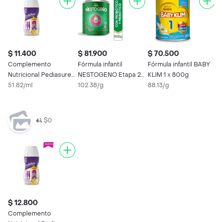
$ 11.400
$ 81.900
$ 70.500
$
Complemento
Fórmula infantil
Fórmula infantil BABY
F
Nutricional Pediasure
NESTOGENO Etapa 2 x
KLIM 1 x 800g
K
Peptigro Vainilla
51.82/ml
800g
102.38/g
88.13/g
7
Líquido
$0
$ 12.800
Complemento