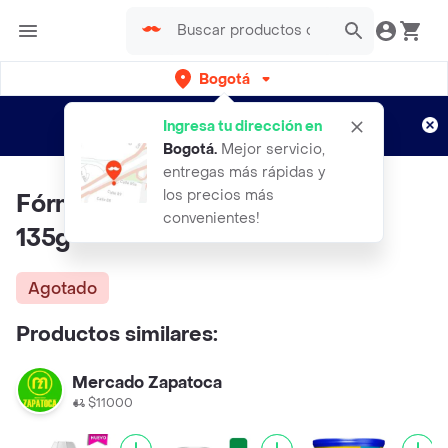
Bogotá
Regístrate
¿Nuevo en Rappi?
y disfruta de
Ingresa tu dirección en
envíos gratis por semanas
Aplican TyC
Bogotá
.
Mejor servicio,
entregas más rápidas y
los precios más
Fórmula infantil NESTOGENO x
convenientes!
135g
Agotado
Productos similares:
Mercado Zapatoca
$11000