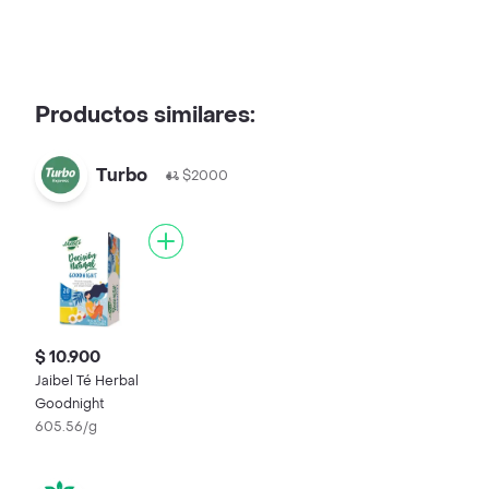
Productos similares:
Turbo
$2000
$ 10.900
Jaibel Té Herbal
Goodnight
605.56/g