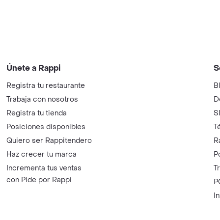
Únete a Rappi
S
Registra tu restaurante
B
Trabaja con nosotros
D
Registra tu tienda
S
Posiciones disponibles
T
Quiero ser Rappitendero
R
Haz crecer tu marca
P
Incrementa tus ventas
T
con Pide por Rappi
P
I