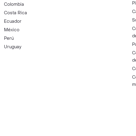
P
Colombia
C
Costa Rica
S
Ecuador
C
México
d
Perú
P
Uruguay
C
d
C
C
m