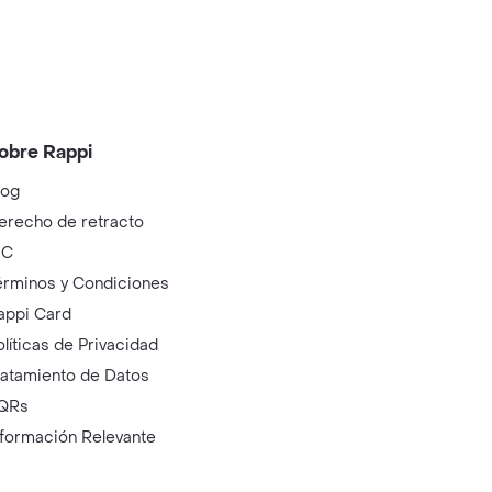
obre Rappi
log
erecho de retracto
IC
érminos y Condiciones
appi Card
olíticas de Privacidad
ratamiento de Datos
QRs
nformación Relevante