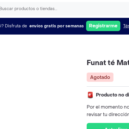
Registrarme
i?
Disfruta de
envíos gratis por semanas
Té
Funat té Ma
Agotado
Producto no d
Por el momento no
revisar tu direcció