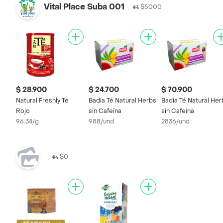
Vital Place Suba 001
$5000
$ 28.900
$ 24.700
$ 70.900
Natural Freshly Té
Badia Té Natural Herbs
Badia Té Natural Her
Rojo
sin Cafeína
sin Cafeína
96.34/g
988/und
2836/und
$0