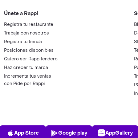
Únete a Rappi
S
Registra tu restaurante
B
Trabaja con nosotros
D
Registra tu tienda
S
Posiciones disponibles
T
Quiero ser Rappitendero
R
Haz crecer tu marca
P
Incrementa tus ventas
T
con Pide por Rappi
P
I
App Store
Play Store
AppGalle
App Store
Google play
AppGallery