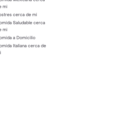
e mi
ostres cerca de mi
omida Saludable cerca
e mi
omida a Domicilio
omida Italiana cerca de
i