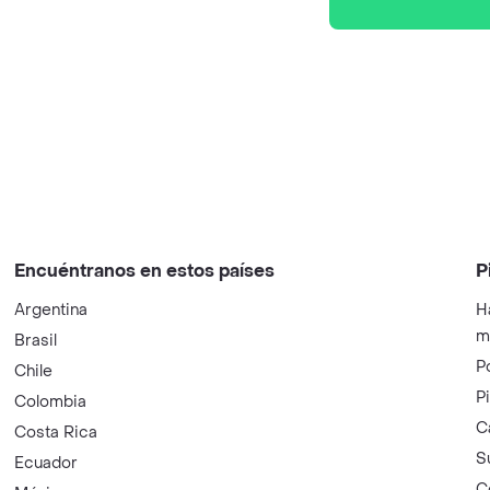
Encuéntranos en estos países
P
Argentina
H
m
Brasil
P
Chile
P
Colombia
C
Costa Rica
S
Ecuador
C