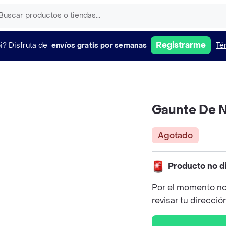
Registrarme
i?
Disfruta de
envíos gratis por semanas
Té
Gaunte De Ni
Agotado
Producto no d
Por el momento no
revisar tu direcció