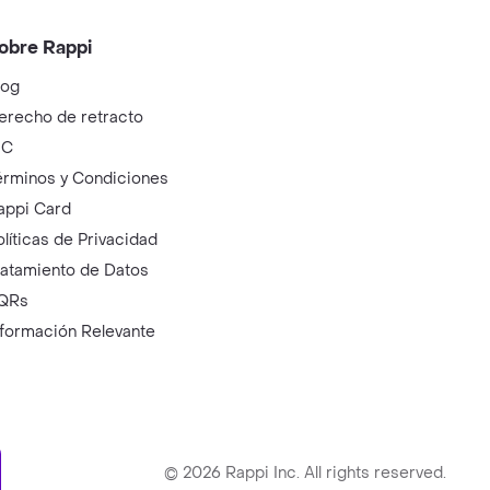
obre Rappi
log
erecho de retracto
IC
érminos y Condiciones
appi Card
olíticas de Privacidad
ratamiento de Datos
QRs
nformación Relevante
ry
©
2026
Rappi Inc. All rights reserved.