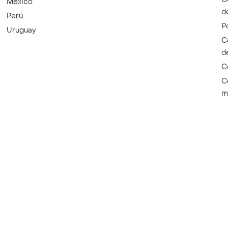
México
d
Perú
P
Uruguay
C
d
C
C
m