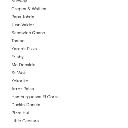
Subway
Crepes & Waffles
Papa John's
Juan Valdez
Sandwich Qbano
Tostao
Karen's Pizza
Frisby
Mc Donald's
Sr Wok
Kokoriko
Arroz Paisa
Hamburguesas El Corral
Dunkin' Donuts
Pizza Hut
Little Caesars