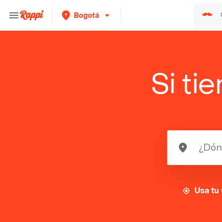
Bogotá
Si ti
Usa tu 