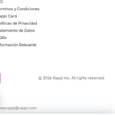
IC
érminos y Condiciones
appi Card
olíticas de Privacidad
ratamiento de Datos
QRs
nformación Relevante
ry
©
2026
Rappi Inc. All rights reserved.
ionesrappi@rappi.com