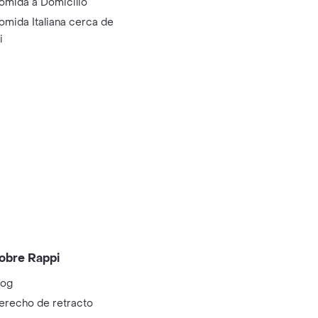
omida a Domicilio
omida Italiana cerca de
i
obre Rappi
log
erecho de retracto