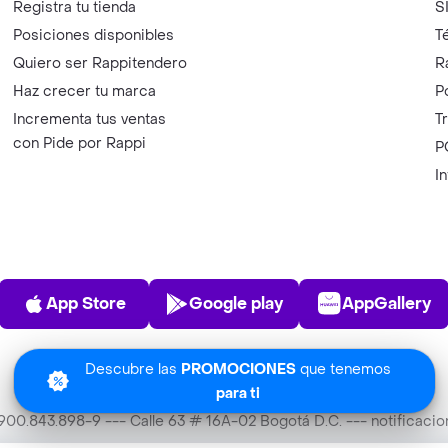
Registra tu tienda
S
Posiciones disponibles
T
Quiero ser Rappitendero
R
Haz crecer tu marca
P
Incrementa tus ventas
T
con Pide por Rappi
P
I
App Store
Play Store
AppGalle
App Store
Google play
AppGallery
Descubre las
PROMOCIONES
que tenemos
para ti
T 900.843.898-9 --- Calle 63 # 16A-02 Bogotá D.C. --- notificac