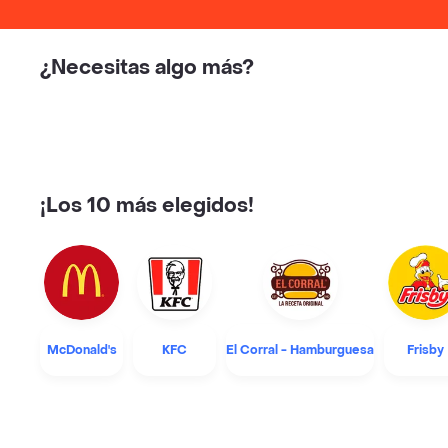
¿Necesitas algo más?
¡Los 10 más elegidos!
McDonald's
KFC
El Corral - Hamburguesa
Frisby