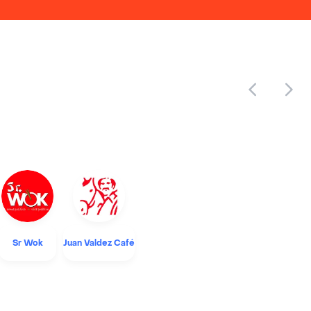
Sr Wok
Juan Valdez Café