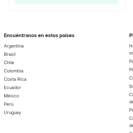
Encuéntranos en estos países
P
Argentina
H
m
Brasil
P
Chile
P
Colombia
C
Costa Rica
S
Ecuador
C
México
d
Perú
P
Uruguay
C
d