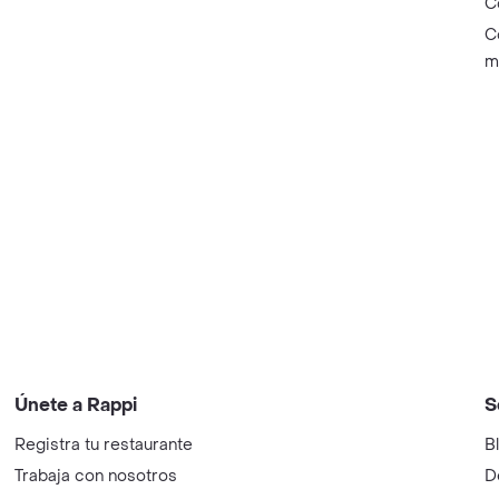
C
C
m
Únete a Rappi
S
Registra tu restaurante
B
Trabaja con nosotros
D