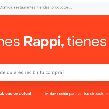
enes
Rappi,
tienes
ubicación actual
Iniciar sesión
para ver tus direccion