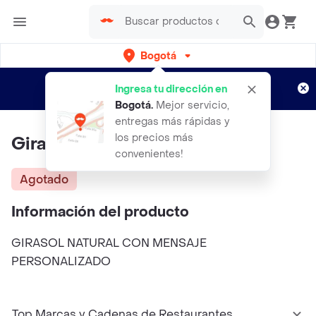
Bogotá
Regístrate
¿Nuevo en Rappi?
y disfruta de
Ingresa tu dirección en
envíos gratis por semanas
Aplican TyC
Bogotá
.
Mejor servicio,
entregas más rápidas y
los precios más
Girasol San Valentin
convenientes!
Agotado
Información del producto
GIRASOL NATURAL CON MENSAJE
PERSONALIZADO
Top Marcas y Cadenas de Restaurantes