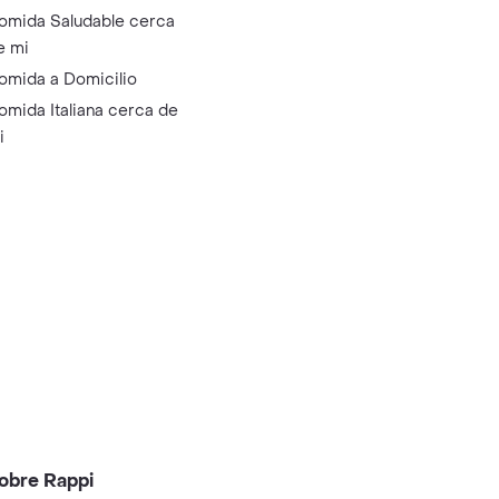
omida Saludable cerca
e mi
omida a Domicilio
omida Italiana cerca de
i
obre Rappi