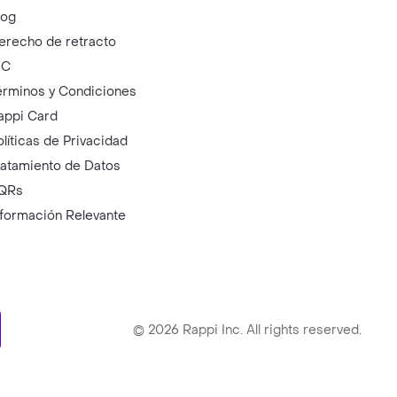
log
erecho de retracto
IC
érminos y Condiciones
appi Card
olíticas de Privacidad
ratamiento de Datos
QRs
nformación Relevante
ry
©
2026
Rappi Inc. All rights reserved.