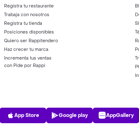
Registra tu restaurante
B
Trabaja con nosotros
D
Registra tu tienda
S
Posiciones disponibles
T
Quiero ser Rappitendero
R
Haz crecer tu marca
P
Incrementa tus ventas
T
con Pide por Rappi
P
I
App Store
Play Store
AppGalle
App Store
Google play
AppGallery