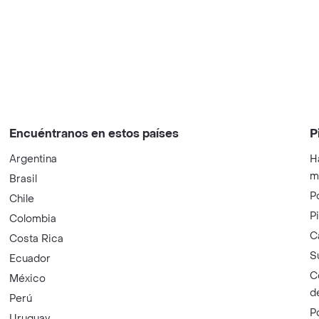
Encuéntranos en estos países
P
Argentina
H
m
Brasil
P
Chile
P
Colombia
C
Costa Rica
S
Ecuador
C
México
d
Perú
P
Uruguay