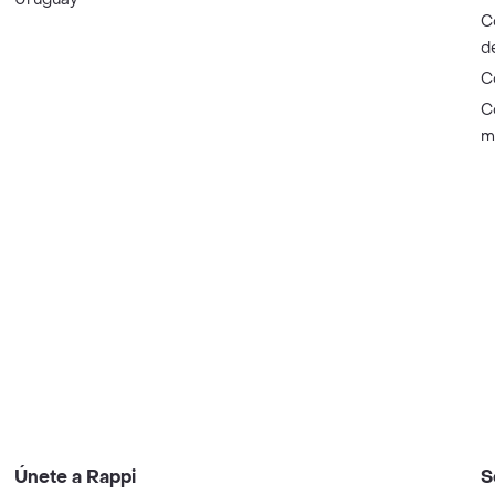
C
d
C
C
m
Únete a Rappi
S